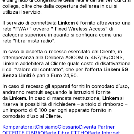
collega, oltre che dalla copertura dell'area in cui si
utilizza il servizio.
Il servizio di connettività
Linkem
è fornito attraverso una
rete "FWA+" ovvero " Fixed Wireless Access" di
categoria superiore in quanto si configura come una
rete “fibra-mista radio”.
In caso di disdetta o recesso esercitato dal Cliente, in
ottemperanza alla Delibera AGCOM n. 487/18/CONS,
Linkem addebiterà al Cliente quale costo di disattivazione
il cd. “valore del contratto”, che per l’offerta
Linkem 5G
Senza Limiti
è pari a Euro 24,90.
In caso di recesso gli apparati forniti in comodato d’uso,
andranno restituiti seguendo le istruzioni fornite
da
Linkem
. In caso di mancata restituzione,
Linkem
si
riserva la possibilità di richiedere – a titolo di rimborso –
un importo di € 100 per ogni apparato fornito in
comodato d’uso al Cliente.
Komparatore.it
Chi siamo
Glossario
Diventa Partner
OFFERTE FIBRA
Offerte Fibra FTTH
Offerte Internet