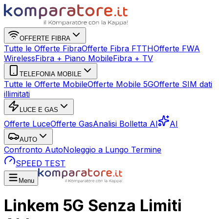
OFFERTE FIBRA
Tutte le Offerte Fibra
Offerte Fibra FTTH
Offerte FWA
Wireless
Fibra + Piano Mobile
Fibra + TV
TELEFONIA MOBILE
Tutte le Offerte Mobile
Offerte Mobile 5G
Offerte SIM dati
illimitati
LUCE E GAS
Offerte Luce
Offerte Gas
Analisi Bolletta AI
AI
AUTO
Confronto Auto
Noleggio a Lungo Termine
SPEED TEST
Menu
Linkem 5G Senza Limiti