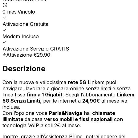
0
mesi
Vincolo
Attivazione Gratuita
Modem Incluso
Attivazione Servizio GRATIS
Attivazione €29.90
Descrizione
Con la nuova e velocissima
rete 5G
Linkem puoi
navigare, lavorare e giocare online senza limiti e senza
linea fissa
fino a 1 Gigabit
. Scegli l’abbonamento
Linkem
5G Senza Limiti
, per te internet a
24,90€
al mese iva
inclusa.
Con l’opzione voce
Parla&Naviga
hai
chiamate
illimitate
da casa
verso mobili e fissi nazionali
con
tecnologia VoIP a soli 2€ al mese.
Inoltre, grazie all’Assistenza Prime, potrai godere del