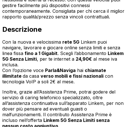
gestire facilmente più dispositivi connessi
contemporaneamente. Consigliata per chi cerca il miglior
rapporto qualità/prezzo senza vincoli contrattuali.
Descrizione
Con la nuova e velocissima
rete 5G
Linkem puoi
navigare, lavorare e giocare online senza limiti e senza
linea fissa
fino a 1 Gigabit
. Scegli l’abbonamento
Linkem
5G Senza Limiti
, per te internet a
24,90€
al mese iva
inclusa.
Con l’opzione voce
Parla&Naviga
hai
chiamate
illimitate
da casa
verso mobili e fissi nazionali
con
tecnologia VoIP a soli 2€ al mese.
Inoltre, grazie all’Assistenza Prime, potrai godere del
servizio di caring telefonico specializzato, oltre
all’assistenza continuativa sull’apparato Linkem, per non
dover più pensare ad eventuali guasti o
malfunzionamenti. Il contributo Assistenza Prime è
incluso nell’offerta
Linkem 5G Senza Limiti senza
nessun costo aggiuntivo
.