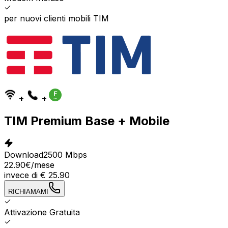
per nuovi clienti mobili TIM
+
+
TIM Premium Base + Mobile
Download
2500 Mbps
22.90
€
/mese
invece di
€
25.90
RICHIAMAMI
Attivazione Gratuita