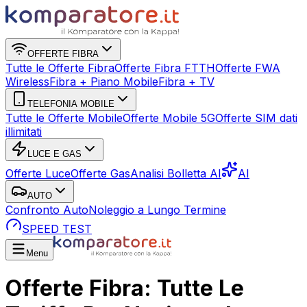
OFFERTE FIBRA
Tutte le Offerte Fibra
Offerte Fibra FTTH
Offerte FWA
Wireless
Fibra + Piano Mobile
Fibra + TV
TELEFONIA MOBILE
Tutte le Offerte Mobile
Offerte Mobile 5G
Offerte SIM dati
illimitati
LUCE E GAS
Offerte Luce
Offerte Gas
Analisi Bolletta AI
AI
AUTO
Confronto Auto
Noleggio a Lungo Termine
SPEED TEST
Menu
Offerte Fibra: Tutte Le