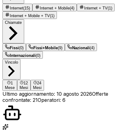
Internet
(
15
)
Internet + Mobile
(
4
)
Internet + TV
(
1
)
Internet + Mobile + TV
(
1
)
Chiamate
Fissi
(
0
)
Fissi+Mobile
(
9
)
Nazionali
(
4
)
Internazionali
(
0
)
Vincolo
1
12
24
Mese
Mesi
Mesi
Ultimo aggiornamento:
10 agosto 2026
Offerte
confrontate
:
21
Operatori
:
6