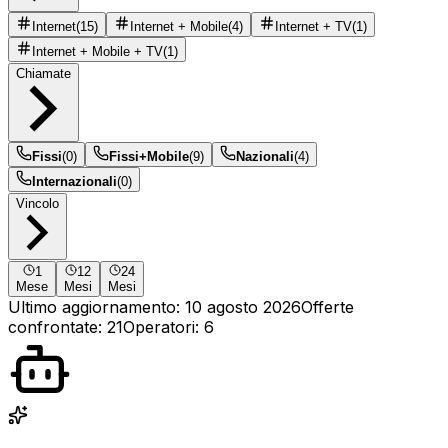
Internet
(
15
)
Internet + Mobile
(
4
)
Internet + TV
(
1
)
Internet + Mobile + TV
(
1
)
Chiamate
Fissi
(
0
)
Fissi+Mobile
(
9
)
Nazionali
(
4
)
Internazionali
(
0
)
Vincolo
1
12
24
Mese
Mesi
Mesi
Ultimo aggiornamento:
10 agosto 2026
Offerte
confrontate
:
21
Operatori
:
6