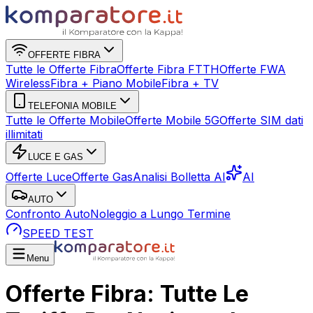
OFFERTE FIBRA
Tutte le Offerte Fibra
Offerte Fibra FTTH
Offerte FWA
Wireless
Fibra + Piano Mobile
Fibra + TV
TELEFONIA MOBILE
Tutte le Offerte Mobile
Offerte Mobile 5G
Offerte SIM dati
illimitati
LUCE E GAS
Offerte Luce
Offerte Gas
Analisi Bolletta AI
AI
AUTO
Confronto Auto
Noleggio a Lungo Termine
SPEED TEST
Menu
Offerte Fibra: Tutte Le