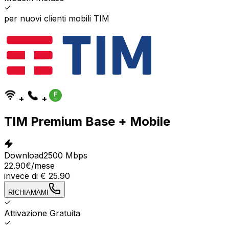
per nuovi clienti mobili TIM
+
+
TIM Premium Base + Mobile
Download
2500 Mbps
22.90
€
/mese
invece di
€
25.90
RICHIAMAMI
Attivazione Gratuita