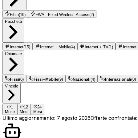
Fibra
(
19
)
FWA - Fixed Wireless Access
(
2
)
Pacchetti
Internet
(
15
)
Internet + Mobile
(
4
)
Internet + TV
(
1
)
Internet
Chiamate
Fissi
(
0
)
Fissi+Mobile
(
9
)
Nazionali
(
4
)
Internazionali
(
0
)
Vincolo
1
12
24
Mese
Mesi
Mesi
Ultimo aggiornamento:
7 agosto 2026
Offerte confrontate