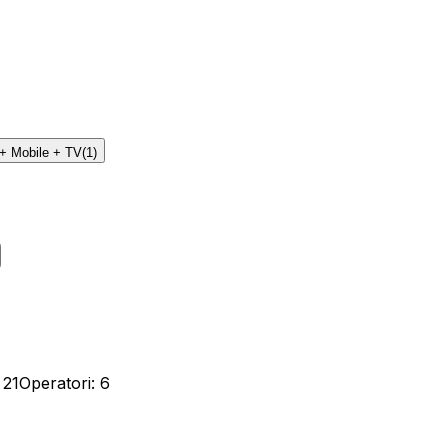
 + Mobile + TV
(
1
)
:
21
Operatori
:
6