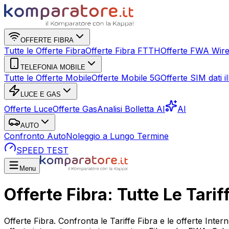
OFFERTE FIBRA
Tutte le Offerte Fibra
Offerte Fibra FTTH
Offerte FWA Wire
TELEFONIA MOBILE
Tutte le Offerte Mobile
Offerte Mobile 5G
Offerte SIM dati ill
LUCE E GAS
Offerte Luce
Offerte Gas
Analisi Bolletta AI
AI
AUTO
Confronto Auto
Noleggio a Lungo Termine
SPEED TEST
Menu
Offerte Fibra: Tutte Le Tari
Offerte Fibra. Confronta le Tariffe Fibra e le offerte Interne