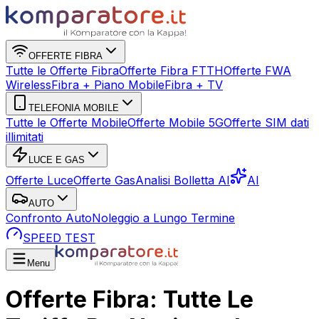
OFFERTE FIBRA
Tutte le Offerte Fibra
Offerte Fibra FTTH
Offerte FWA
Wireless
Fibra + Piano Mobile
Fibra + TV
TELEFONIA MOBILE
Tutte le Offerte Mobile
Offerte Mobile 5G
Offerte SIM dati
illimitati
LUCE E GAS
Offerte Luce
Offerte Gas
Analisi Bolletta AI
AI
AUTO
Confronto Auto
Noleggio a Lungo Termine
SPEED TEST
Menu
Offerte Fibra: Tutte Le