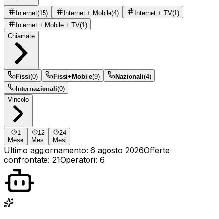
Internet
(
15
)
Internet + Mobile
(
4
)
Internet + TV
(
1
)
Internet + Mobile + TV
(
1
)
Chiamate
Fissi
(
0
)
Fissi+Mobile
(
9
)
Nazionali
(
4
)
Internazionali
(
0
)
Vincolo
1
12
24
Mese
Mesi
Mesi
Ultimo aggiornamento:
6 agosto 2026
Offerte
confrontate
:
21
Operatori
:
6