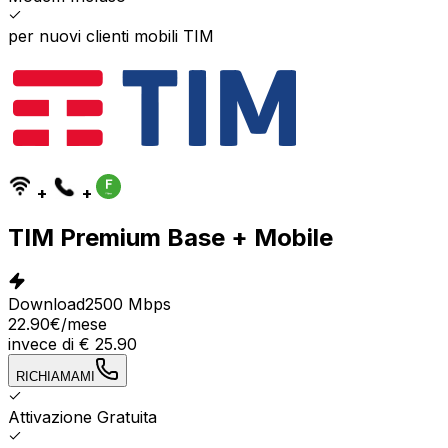
per nuovi clienti mobili TIM
+
+
TIM Premium Base + Mobile
Download
2500 Mbps
22.90
€
/mese
invece di
€
25.90
RICHIAMAMI
Attivazione Gratuita