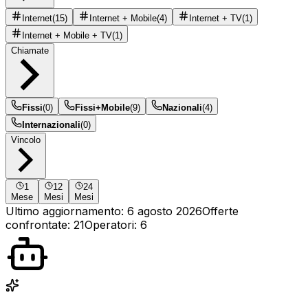
Internet
(
15
)
Internet + Mobile
(
4
)
Internet + TV
(
1
)
Internet + Mobile + TV
(
1
)
Chiamate
Fissi
(
0
)
Fissi+Mobile
(
9
)
Nazionali
(
4
)
Internazionali
(
0
)
Vincolo
1
12
24
Mese
Mesi
Mesi
Ultimo aggiornamento:
6 agosto 2026
Offerte
confrontate
:
21
Operatori
:
6