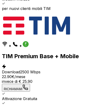
per nuovi clienti mobili TIM
+
+
TIM Premium Base + Mobile
Download
2500 Mbps
22.90
€
/mese
invece di
€
25.90
RICHIAMAMI
Attivazione Gratuita