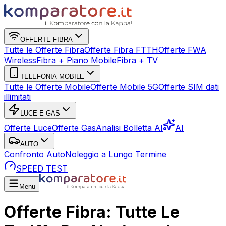
OFFERTE FIBRA
Tutte le Offerte Fibra
Offerte Fibra FTTH
Offerte FWA
Wireless
Fibra + Piano Mobile
Fibra + TV
TELEFONIA MOBILE
Tutte le Offerte Mobile
Offerte Mobile 5G
Offerte SIM dati
illimitati
LUCE E GAS
Offerte Luce
Offerte Gas
Analisi Bolletta AI
AI
AUTO
Confronto Auto
Noleggio a Lungo Termine
SPEED TEST
Menu
Offerte Fibra: Tutte Le