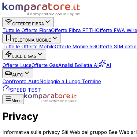
OFFERTE FIBRA
Tutte le Offerte Fibra
Offerte Fibra FTTH
Offerte FWA Wire
TELEFONIA MOBILE
Tutte le Offerte Mobile
Offerte Mobile 5G
Offerte SIM dati ill
LUCE E GAS
Offerte Luce
Offerte Gas
Analisi Bolletta AI
AI
AUTO
Confronto Auto
Noleggio a Lungo Termine
SPEED TEST
Menu
Privacy
Informativa sulla privacy Siti Web del gruppo Bee Web srl