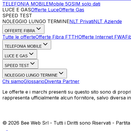
TELEFONIA MOBILE
Mobile 5G
SIM solo dati
LUCE E GAS
Offerte Luce
Offerte Gas
SPEED TEST
Esegui Speed Test
Dati Statistici Speed Test
NOLEGGIO LUNGO TERMINE
NLT Privati
NLT Aziende
OFFERTE FIBRA
Tutte le offerte
Offerte Fibra FTTH
Offerte Internet FWA
Fi
TELEFONIA MOBILE
LUCE E GAS
SPEED TEST
NOLEGGIO LUNGO TERMINE
Chi siamo
Glossario
Diventa Partner
Le offerte e i marchi presenti su questo sito sono di propr
rappresenta ufficialmente alcun fornitore, salvo diversa i
©
2026
Bee Web Srl - Tutti i Diritti sono Riservati - Parti