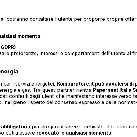
to
, potranno contattare l'utente per proporre proprie offer
qualsiasi momento
.
a GDPR)
zare preferenze, interessi e comportamenti dell'utente al fin
energia
 per i servizi energetici,
Komparatore.it può avvalersi di 
i energia e gas. Tra questi partner rientra
Papernest Italia S
I dati conferiti dagli utenti che manifestano interesse verso
io, nel pieno rispetto del consenso espresso e della normativ
 obbligatorio
per erogare il servizio richiesto. Il conferimen
so potrà essere
revocato in qualsiasi momento
.