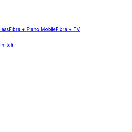
less
Fibra + Piano Mobile
Fibra + TV
imitati