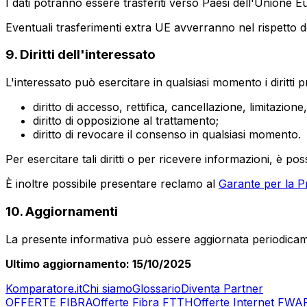
I dati potranno essere trasferiti verso Paesi dell'Unione E
Eventuali trasferimenti extra UE avverranno nel rispetto d
9. Diritti dell'interessato
L'interessato può esercitare in qualsiasi momento i diritti pr
diritto di accesso, rettifica, cancellazione, limitazione,
diritto di opposizione al trattamento;
diritto di revocare il consenso in qualsiasi momento.
Per esercitare tali diritti o per ricevere informazioni, è pos
È inoltre possibile presentare reclamo al
Garante per la P
10. Aggiornamenti
La presente informativa può essere aggiornata periodicam
Ultimo aggiornamento: 15/10/2025
Komparatore.it
Chi siamo
Glossario
Diventa Partner
OFFERTE FIBRA
Offerte Fibra FTTH
Offerte Internet FWA