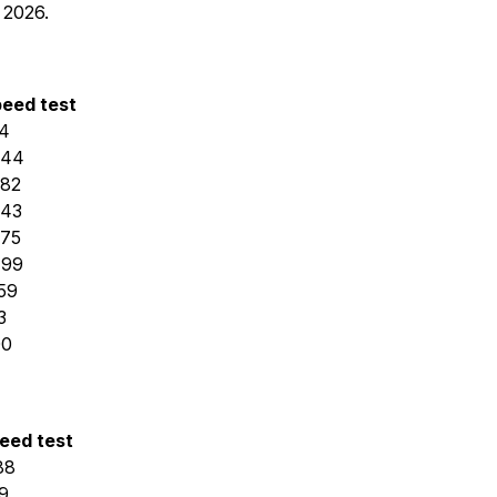
 2026.
eed test
4
044
82
843
75
499
59
3
00
eed test
88
9