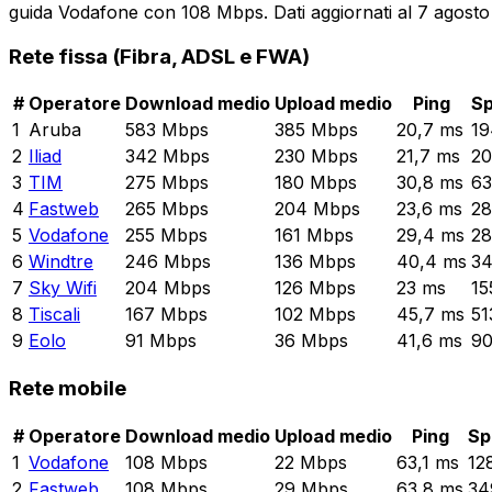
guida Vodafone con 108 Mbps. Dati aggiornati al 7 agosto
Rete fissa (Fibra, ADSL e FWA)
#
Operatore
Download medio
Upload medio
Ping
Sp
1
Aruba
583
Mbps
385
Mbps
20,7
ms
19
2
Iliad
342
Mbps
230
Mbps
21,7
ms
2
3
TIM
275
Mbps
180
Mbps
30,8
ms
63
4
Fastweb
265
Mbps
204
Mbps
23,6
ms
2
5
Vodafone
255
Mbps
161
Mbps
29,4
ms
28
6
Windtre
246
Mbps
136
Mbps
40,4
ms
3
7
Sky Wifi
204
Mbps
126
Mbps
23
ms
15
8
Tiscali
167
Mbps
102
Mbps
45,7
ms
51
9
Eolo
91
Mbps
36
Mbps
41,6
ms
9
Rete mobile
#
Operatore
Download medio
Upload medio
Ping
Sp
1
Vodafone
108
Mbps
22
Mbps
63,1
ms
12
2
Fastweb
108
Mbps
29
Mbps
63,8
ms
34