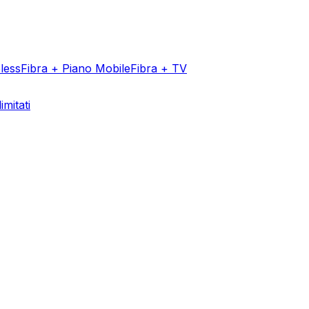
less
Fibra + Piano Mobile
Fibra + TV
imitati