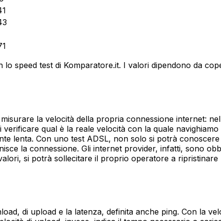
41
43
71
on lo speed test di Komparatore.it. I valori dipendono da co
isurare la velocità della propria connessione internet: nel d
i verificare qual è la reale velocità con la quale navighiamo
te lenta. Con uno test ADSL, non solo si potrà conoscere l'e
nisce la connessione. Gli internet provider, infatti, sono obbl
li valori, si potrà sollecitare il proprio operatore a ripristi
nload, di upload e la latenza, definita anche ping. Con la vel