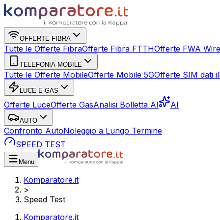
OFFERTE FIBRA
Tutte le Offerte Fibra
Offerte Fibra FTTH
Offerte FWA Wire
TELEFONIA MOBILE
Tutte le Offerte Mobile
Offerte Mobile 5G
Offerte SIM dati ill
LUCE E GAS
Offerte Luce
Offerte Gas
Analisi Bolletta AI
AI
AUTO
Confronto Auto
Noleggio a Lungo Termine
SPEED TEST
Menu
Komparatore.it
>
Speed Test
Komparatore.it