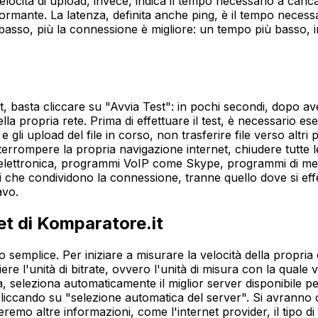
locità di upload, invece, indica il tempo necessario a caricar
formante. La latenza, definita anche ping, è il tempo necessa
 basso, più la connessione è migliore: un tempo più basso, in
t, basta cliccare su "Avvia Test": in pochi secondi, dopo av
della propria rete. Prima di effettuare il test, è necessario ese
d e gli upload del file in corso, non trasferire file verso al
errompere la propria navigazione internet, chiudere tutte le
 elettronica, programmi VoIP come Skype, programmi di messag
sitivi che condividono la connessione, tranne quello dove si ef
avo.
et di Komparatore.it
 semplice. Per iniziare a misurare la velocità della propria 
re l'unità di bitrate, ovvero l'unità di misura con la quale val
seleziona automaticamente il miglior server disponibile per
iccando su "selezione automatica del server". Si avranno così
remo altre informazioni, come l'internet provider, il tipo di 