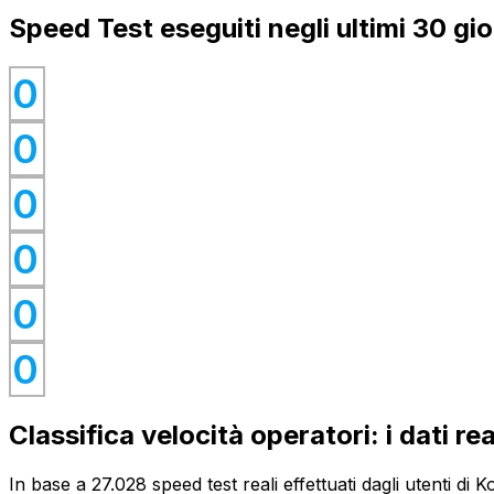
Speed Test eseguiti negli ultimi 30 gio
0
0
0
0
0
0
0
0
0
0
0
0
Classifica velocità operatori: i dati re
In base a 27.028 speed test reali effettuati dagli utenti di