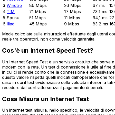
3
Windtre
86
Mbps
26
Mbps
67
ms
15
4
TIM
71
Mbps
17
Mbps
73,1
ms
13
5
Spusu
51
Mbps
11
Mbps
94,1
ms
27
6
Iliad
45
Mbps
9
Mbps
83,2
ms
16
Medie calcolate sulle misurazioni effettuate dagli utenti c
reale tra operatori, non come velocità garantita.
Cos'è un Internet Speed Test?
Un Internet Speed Test è un servizio gratuito che serve a m
modem con la rete. Un test di connessione è utile al fine d
in cui ci si rende conto che la connessione è eccessivamen
questo valore rispetta quelli indicati dall'operatore che for
caso in cui il test evidenziasse delle velocità inferiori a ta
recedere dal contratto senza il pagamento di penali.
Cosa Misura un Internet Test
Un internet test misura, nello specifico, le velocità di dow