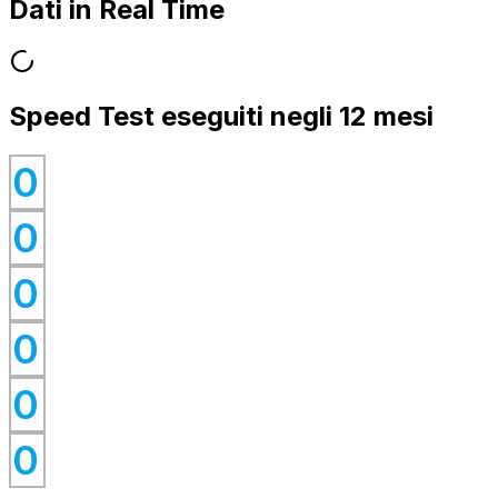
Dati in Real Time
Speed Test eseguiti negli 12 mesi
0
0
0
0
0
0
0
0
0
0
0
0