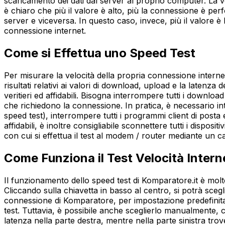
scaricamento dei dati dal server al proprio computer. La ve
è chiaro che più il valore è alto, più la connessione è per
server e viceversa. In questo caso, invece, più il valore è
connessione internet.
Come si Effettua uno Speed Test
Per misurare la velocità della propria connessione interne
risultati relativi ai valori di download, upload e la latenza 
veritieri ed affidabili. Bisogna interrompere tutti i downloa
che richiedono la connessione. In pratica, è necessario int
speed test), interrompere tutti i programmi client di posta
affidabili, è inoltre consigliabile sconnettere tutti i dispo
con cui si effettua il test al modem / router mediante un c
Come Funziona il Test Velocità Intern
Il funzionamento dello speed test di Komparatore.it è molto
Cliccando sulla chiavetta in basso al centro, si potrà sceglie
connessione di Komparatore, per impostazione predefinita, 
test. Tuttavia, è possibile anche sceglierlo manualmente, cl
latenza nella parte destra, mentre nella parte sinistra trove