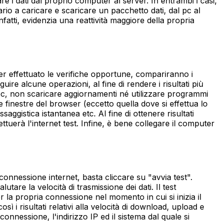
e i dati dal proprio computer al server. In entrambi i casi,
rio a caricare e scaricare un pacchetto dati, dal pc al
fatti, evidenzia una reattività maggiore della propria
er effettuato le verifiche opportune, compariranno i
guire alcune operazioni, al fine di rendere i risultati più
tri pc, non scaricare aggiornamenti né utilizzare programmi
 finestre del browser (eccetto quella dove si effettua lo
gistica istantanea etc. Al fine di ottenere risultati
fettuerà l'internet test. Infine, è bene collegare il computer
connessione internet, basta cliccare su "avvia test".
utare la velocità di trasmissione dei dati. Il test
 la propria connessione nel momento in cui si inizia il
 i risultati relativi alla velocità di download, upload e
connessione, l'indirizzo IP ed il sistema dal quale si