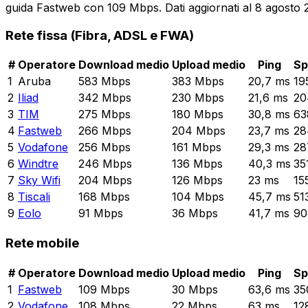
guida Fastweb con 109 Mbps. Dati aggiornati al 8 agosto 
Rete fissa (Fibra, ADSL e FWA)
#
Operatore
Download medio
Upload medio
Ping
Sp
1
Aruba
583
Mbps
383
Mbps
20,7
ms
19
2
Iliad
342
Mbps
230
Mbps
21,6
ms
20
3
TIM
275
Mbps
180
Mbps
30,8
ms
63
4
Fastweb
266
Mbps
204
Mbps
23,7
ms
28
5
Vodafone
256
Mbps
161
Mbps
29,3
ms
28
6
Windtre
246
Mbps
136
Mbps
40,3
ms
35
7
Sky Wifi
204
Mbps
126
Mbps
23
ms
15
8
Tiscali
168
Mbps
104
Mbps
45,7
ms
51
9
Eolo
91
Mbps
36
Mbps
41,7
ms
90
Rete mobile
#
Operatore
Download medio
Upload medio
Ping
Sp
1
Fastweb
109
Mbps
30
Mbps
63,6
ms
35
2
Vodafone
108
Mbps
22
Mbps
63
ms
12