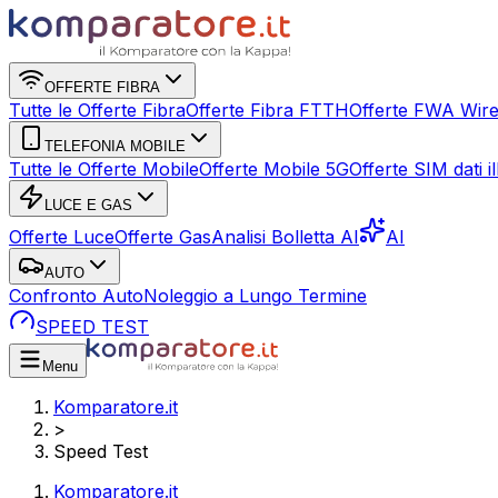
OFFERTE FIBRA
Tutte le Offerte Fibra
Offerte Fibra FTTH
Offerte FWA Wire
TELEFONIA MOBILE
Tutte le Offerte Mobile
Offerte Mobile 5G
Offerte SIM dati ill
LUCE E GAS
Offerte Luce
Offerte Gas
Analisi Bolletta AI
AI
AUTO
Confronto Auto
Noleggio a Lungo Termine
SPEED TEST
Menu
Komparatore.it
>
Speed Test
Komparatore.it