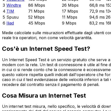
3
Windtre
86
Mbps
26
Mbps
66,8
ms
15
4
TIM
71
Mbps
17
Mbps
72,9
ms
13
5
Spusu
52
Mbps
11
Mbps
94,6
ms
26
6
Iliad
45
Mbps
9
Mbps
83,2
ms
16
Medie calcolate sulle misurazioni effettuate dagli utenti c
reale tra operatori, non come velocità garantita.
Cos'è un Internet Speed Test?
Un Internet Speed Test è un servizio gratuito che serve a m
modem con la rete. Un test di connessione è utile al fine d
in cui ci si rende conto che la connessione è eccessivamen
questo valore rispetta quelli indicati dall'operatore che for
caso in cui il test evidenziasse delle velocità inferiori a ta
recedere dal contratto senza il pagamento di penali.
Cosa Misura un Internet Test
Un internet test misura, nello specifico, le velocità di dow