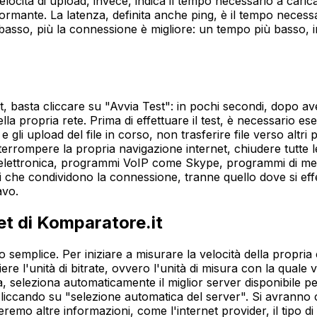
locità di upload, invece, indica il tempo necessario a caricar
formante. La latenza, definita anche ping, è il tempo necessa
 basso, più la connessione è migliore: un tempo più basso, in
t, basta cliccare su "Avvia Test": in pochi secondi, dopo av
della propria rete. Prima di effettuare il test, è necessario ese
d e gli upload del file in corso, non trasferire file verso al
errompere la propria navigazione internet, chiudere tutte le
 elettronica, programmi VoIP come Skype, programmi di messag
sitivi che condividono la connessione, tranne quello dove si ef
avo.
et di Komparatore.it
 semplice. Per iniziare a misurare la velocità della propria 
re l'unità di bitrate, ovvero l'unità di misura con la quale val
seleziona automaticamente il miglior server disponibile per
iccando su "selezione automatica del server". Si avranno così
remo altre informazioni, come l'internet provider, il tipo di 