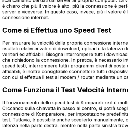
scaricamento dei dati dal server al proprio computer. La ve
è chiaro che più il valore è alto, più la connessione è per
server e viceversa. In questo caso, invece, più il valore è
connessione internet.
Come si Effettua uno Speed Test
Per misurare la velocità della propria connessione interne
risultati relativi ai valori di download, upload e la latenza 
veritieri ed affidabili. Bisogna interrompere tutti i downloa
che richiedono la connessione. In pratica, è necessario int
speed test), interrompere tutti i programmi client di posta
affidabili, è inoltre consigliabile sconnettere tutti i dispo
con cui si effettua il test al modem / router mediante un c
Come Funziona il Test Velocità Intern
Il funzionamento dello speed test di Komparatore.it è molto
Cliccando sulla chiavetta in basso al centro, si potrà sceglie
connessione di Komparatore, per impostazione predefinita, 
test. Tuttavia, è possibile anche sceglierlo manualmente, cl
latenza nella parte destra, mentre nella parte sinistra trove