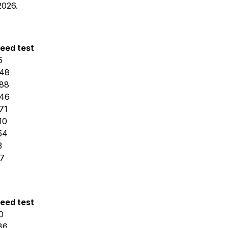
2026.
eed test
5
48
88
46
71
10
54
3
7
eed test
0
86