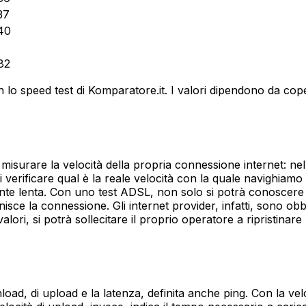
37
40
82
on lo speed test di Komparatore.it. I valori dipendono da co
isurare la velocità della propria connessione internet: nel d
i verificare qual è la reale velocità con la quale navighiamo
te lenta. Con uno test ADSL, non solo si potrà conoscere l'e
nisce la connessione. Gli internet provider, infatti, sono obbl
li valori, si potrà sollecitare il proprio operatore a ripristi
nload, di upload e la latenza, definita anche ping. Con la vel