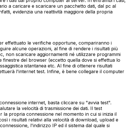
e i dati dal proprio computer al server. In entrambi i casi,
rio a caricare e scaricare un pacchetto dati, dal pc al
fatti, evidenzia una reattività maggiore della propria
er effettuato le verifiche opportune, compariranno i
guire alcune operazioni, al fine di rendere i risultati più
tri pc, non scaricare aggiornamenti né utilizzare programmi
 finestre del browser (eccetto quella dove si effettua lo
gistica istantanea etc. Al fine di ottenere risultati
fettuerà l'internet test. Infine, è bene collegare il computer
connessione internet, basta cliccare su "avvia test".
utare la velocità di trasmissione dei dati. Il test
 la propria connessione nel momento in cui si inizia il
 i risultati relativi alla velocità di download, upload e
connessione, l'indirizzo IP ed il sistema dal quale si