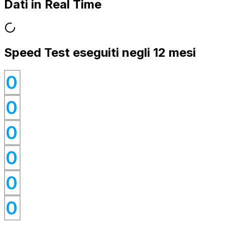
Dati in Real Time
Speed Test eseguiti negli 12 mesi
0
0
0
0
0
0
0
0
0
0
0
0