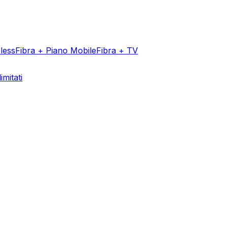
less
Fibra + Piano Mobile
Fibra + TV
imitati