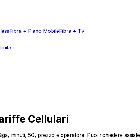
less
Fibra + Piano Mobile
Fibra + TV
imitati
riffe Cellulari
 Giga, minuti, 5G, prezzo e operatore. Puoi richiedere assist