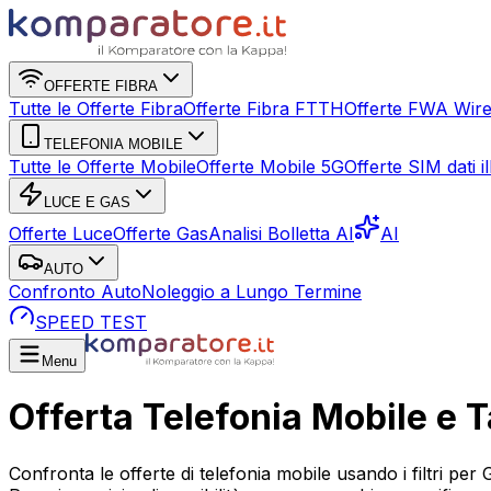
OFFERTE FIBRA
Tutte le Offerte Fibra
Offerte Fibra FTTH
Offerte FWA Wire
TELEFONIA MOBILE
Tutte le Offerte Mobile
Offerte Mobile 5G
Offerte SIM dati ill
LUCE E GAS
Offerte Luce
Offerte Gas
Analisi Bolletta AI
AI
AUTO
Confronto Auto
Noleggio a Lungo Termine
SPEED TEST
Menu
Offerta Telefonia Mobile e Ta
Confronta le offerte di telefonia mobile usando i filtri per