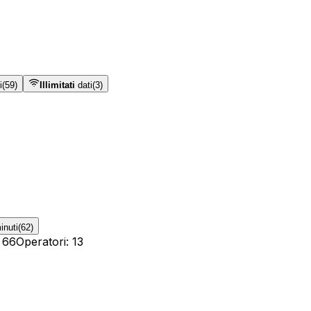
i
(
59
)
Illimitati
dati
(
3
)
nuti
(
62
)
:
66
Operatori
:
13