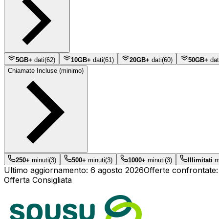
5GB+
dati
(
62
)
10GB+
dati
(
61
)
20GB+
dati
(
60
)
50GB+
dat
Chiamate Incluse (minimo)
250+
minuti
(
3
)
500+
minuti
(
3
)
1000+
minuti
(
3
)
Illimitati
mi
Ultimo aggiornamento:
6 agosto 2026
Offerte confrontate
Offerta Consigliata