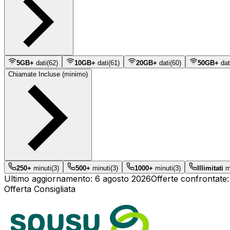
5GB+
dati
(
62
)
10GB+
dati
(
61
)
20GB+
dati
(
60
)
50GB+
dat
Chiamate Incluse (minimo)
250+
minuti
(
3
)
500+
minuti
(
3
)
1000+
minuti
(
3
)
Illimitati
mi
Ultimo aggiornamento:
6 agosto 2026
Offerte confrontate
Offerta Consigliata