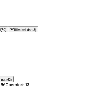
i
(
59
)
Illimitati
dati
(
3
)
nuti
(
62
)
:
66
Operatori
:
13