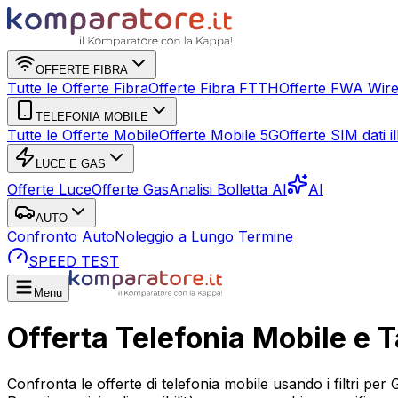
OFFERTE FIBRA
Tutte le Offerte Fibra
Offerte Fibra FTTH
Offerte FWA Wire
TELEFONIA MOBILE
Tutte le Offerte Mobile
Offerte Mobile 5G
Offerte SIM dati ill
LUCE E GAS
Offerte Luce
Offerte Gas
Analisi Bolletta AI
AI
AUTO
Confronto Auto
Noleggio a Lungo Termine
SPEED TEST
Menu
Offerta Telefonia Mobile e Ta
Confronta le offerte di telefonia mobile usando i filtri per