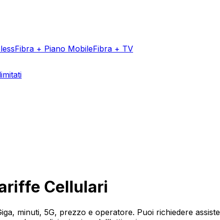
less
Fibra + Piano Mobile
Fibra + TV
imitati
riffe Cellulari
 Giga, minuti, 5G, prezzo e operatore. Puoi richiedere assist