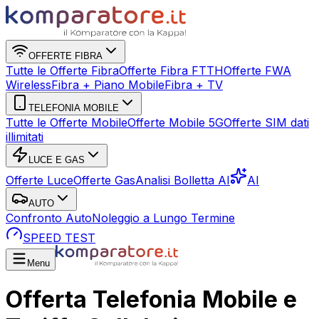
OFFERTE FIBRA
Tutte le Offerte Fibra
Offerte Fibra FTTH
Offerte FWA
Wireless
Fibra + Piano Mobile
Fibra + TV
TELEFONIA MOBILE
Tutte le Offerte Mobile
Offerte Mobile 5G
Offerte SIM dati
illimitati
LUCE E GAS
Offerte Luce
Offerte Gas
Analisi Bolletta AI
AI
AUTO
Confronto Auto
Noleggio a Lungo Termine
SPEED TEST
Menu
Offerta Telefonia Mobile e