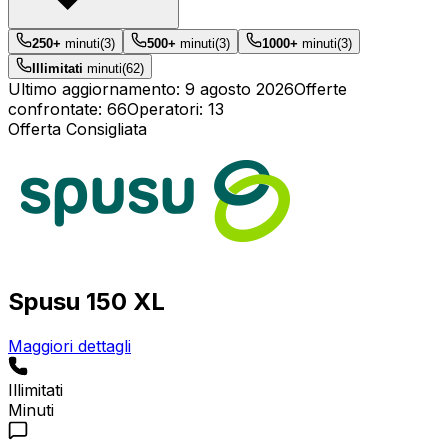
250+
minuti
(
3
)
500+
minuti
(
3
)
1000+
minuti
(
3
)
Illimitati
minuti
(
62
)
Ultimo aggiornamento:
9 agosto 2026
Offerte
confrontate
:
66
Operatori
:
13
Offerta Consigliata
Spusu 150 XL
Maggiori dettagli
Illimitati
Minuti