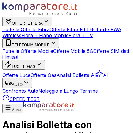
OFFERTE FIBRA
Tutte le Offerte Fibra
Offerte Fibra FTTH
Offerte FWA
Wireless
Fibra + Piano Mobile
Fibra + TV
TELEFONIA MOBILE
Tutte le Offerte Mobile
Offerte Mobile 5G
Offerte SIM dati
illimitati
LUCE E GAS
Offerte Luce
Offerte Gas
Analisi Bolletta AI
AI
AUTO
Confronto Auto
Noleggio a Lungo Termine
SPEED TEST
Menu
Analisi Bolletta con