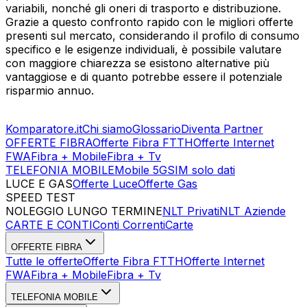
variabili, nonché gli oneri di trasporto e distribuzione.
Grazie a questo confronto rapido con le migliori offerte
presenti sul mercato, considerando il profilo di consumo
specifico e le esigenze individuali, è possibile valutare
con maggiore chiarezza se esistono alternative più
vantaggiose e di quanto potrebbe essere il potenziale
risparmio annuo.
Komparatore.it
Chi siamo
Glossario
Diventa Partner
OFFERTE FIBRA
Offerte Fibra FTTH
Offerte Internet
FWA
Fibra + Mobile
Fibra + Tv
TELEFONIA MOBILE
Mobile 5G
SIM solo dati
LUCE E GAS
Offerte Luce
Offerte Gas
SPEED TEST
Esegui Speed Test
Dati Statistici Speed Test
NOLEGGIO LUNGO TERMINE
NLT Privati
NLT Aziende
CARTE E CONTI
Conti Correnti
Carte
OFFERTE FIBRA
Tutte le offerte
Offerte Fibra FTTH
Offerte Internet
FWA
Fibra + Mobile
Fibra + Tv
TELEFONIA MOBILE