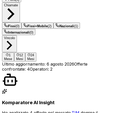
Chiamate
Fissi
(
0
)
Fissi+Mobile
(
2
)
Nazionali
(
1
)
Internazionali
(
0
)
Vincolo
1
12
24
Mese
Mesi
Mesi
Ultimo aggiornamento:
6 agosto 2026
Offerte
confrontate
:
4
Operatori
:
2
Komparatore AI Insight
Ho analizzato 4 offerte nel mercato.
TIM
domina il