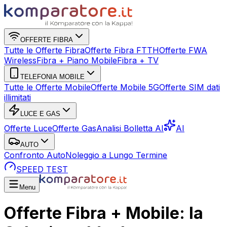
OFFERTE FIBRA
Tutte le Offerte Fibra
Offerte Fibra FTTH
Offerte FWA
Wireless
Fibra + Piano Mobile
Fibra + TV
TELEFONIA MOBILE
Tutte le Offerte Mobile
Offerte Mobile 5G
Offerte SIM dati
illimitati
LUCE E GAS
Offerte Luce
Offerte Gas
Analisi Bolletta AI
AI
AUTO
Confronto Auto
Noleggio a Lungo Termine
SPEED TEST
Menu
Offerte Fibra + Mobile: la