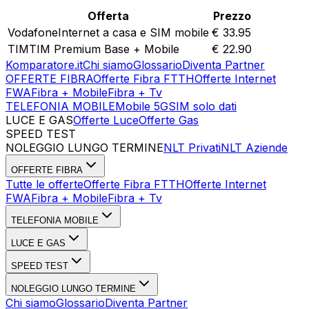
Offerta
Prezzo
Vodafone
Internet a casa e SIM mobile
€
33.95
TIM
TIM Premium Base + Mobile
€
22.90
Komparatore.it
Chi siamo
Glossario
Diventa Partner
OFFERTE FIBRA
Offerte Fibra FTTH
Offerte Internet
FWA
Fibra + Mobile
Fibra + Tv
TELEFONIA MOBILE
Mobile 5G
SIM solo dati
LUCE E GAS
Offerte Luce
Offerte Gas
SPEED TEST
Esegui Speed Test
Dati Statistici Speed Test
NOLEGGIO LUNGO TERMINE
NLT Privati
NLT Aziende
OFFERTE FIBRA
Tutte le offerte
Offerte Fibra FTTH
Offerte Internet
FWA
Fibra + Mobile
Fibra + Tv
TELEFONIA MOBILE
LUCE E GAS
SPEED TEST
NOLEGGIO LUNGO TERMINE
Chi siamo
Glossario
Diventa Partner