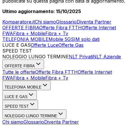
pubblicate su questa pagina con data di aggiornamento.
Ultimo aggiornamento: 15/10/2025
Komparatore.it
Chi siamo
Glossario
Diventa Partner
OFFERTE FIBRA
Offerte Fibra FTTH
Offerte Internet
FWA
Fibra + Mobile
Fibra + Tv
TELEFONIA MOBILE
Mobile 5G
SIM solo dati
LUCE E GAS
Offerte Luce
Offerte Gas
SPEED TEST
Esegui Speed Test
Dati Statistici Speed Test
NOLEGGIO LUNGO TERMINE
NLT Privati
NLT Aziende
OFFERTE FIBRA
Tutte le offerte
Offerte Fibra FTTH
Offerte Internet
FWA
Fibra + Mobile
Fibra + Tv
TELEFONIA MOBILE
LUCE E GAS
SPEED TEST
NOLEGGIO LUNGO TERMINE
Chi siamo
Glossario
Diventa Partner