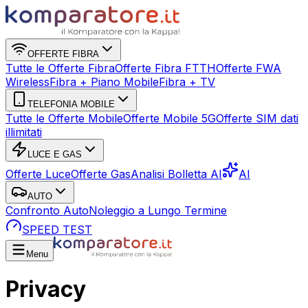
OFFERTE FIBRA
Tutte le Offerte Fibra
Offerte Fibra FTTH
Offerte FWA
Wireless
Fibra + Piano Mobile
Fibra + TV
TELEFONIA MOBILE
Tutte le Offerte Mobile
Offerte Mobile 5G
Offerte SIM dati
illimitati
LUCE E GAS
Offerte Luce
Offerte Gas
Analisi Bolletta AI
AI
AUTO
Confronto Auto
Noleggio a Lungo Termine
SPEED TEST
Menu
Privacy