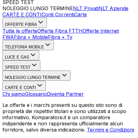
SPEED TEST
Esegui Speed Test
Dati Statistici Speed Test
NOLEGGIO LUNGO TERMINE
NLT Privati
NLT Aziende
CARTE E CONTI
Conti Correnti
Carte
OFFERTE FIBRA
Tutte le offerte
Offerte Fibra FTTH
Offerte Internet
FWA
Fibra + Mobile
Fibra + Tv
TELEFONIA MOBILE
LUCE E GAS
SPEED TEST
NOLEGGIO LUNGO TERMINE
CARTE E CONTI
Chi siamo
Glossario
Diventa Partner
Le offerte e i marchi presenti su questo sito sono di
proprietà dei rispettivi titolari e sono utilizzati a scopo
informativo. Komparatore.it è un comparatore
indipendente e non rappresenta ufficialmente alcun
fornitore, salvo diversa indicazione.
Termini e Condizioni