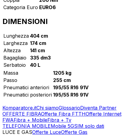
Categoria Euro
EURO6
DIMENSIONI
Lunghezza
404 cm
Larghezza
174 cm
Altezza
141 cm
Bagagliaio
335 dm3
Serbatoio
40 L
Massa
1205 kg
Passo
255 cm
Pneumatici anteriori
195/55 R16 91V
Pneumatici posteriori
195/55 R16 91V
Komparatore.it
Chi siamo
Glossario
Diventa Partner
OFFERTE FIBRA
Offerte Fibra FTTH
Offerte Internet
FWA
Fibra + Mobile
Fibra + Tv
TELEFONIA MOBILE
Mobile 5G
SIM solo dati
LUCE E GAS
Offerte Luce
Offerte Gas