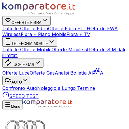
OFFERTE FIBRA
Tutte le Offerte Fibra
Offerte Fibra FTTH
Offerte FWA
Wireless
Fibra + Piano Mobile
Fibra + TV
TELEFONIA MOBILE
Tutte le Offerte Mobile
Offerte Mobile 5G
Offerte SIM dati
illimitati
LUCE E GAS
Offerte Luce
Offerte Gas
Analisi Bolletta AI
AI
AUTO
Confronto Auto
Noleggio a Lungo Termine
SPEED TEST
Menu