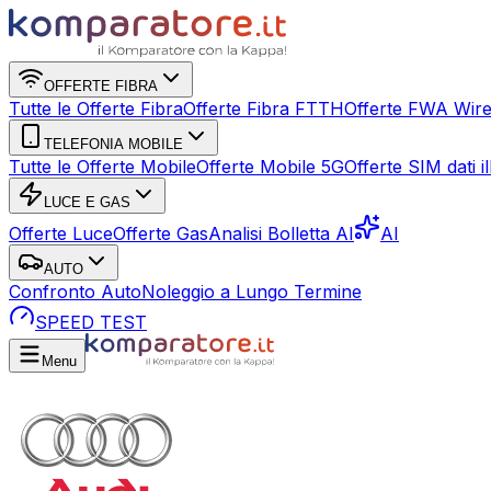
OFFERTE FIBRA
Tutte le Offerte Fibra
Offerte Fibra FTTH
Offerte FWA Wire
TELEFONIA MOBILE
Tutte le Offerte Mobile
Offerte Mobile 5G
Offerte SIM dati ill
LUCE E GAS
Offerte Luce
Offerte Gas
Analisi Bolletta AI
AI
AUTO
Confronto Auto
Noleggio a Lungo Termine
SPEED TEST
Menu