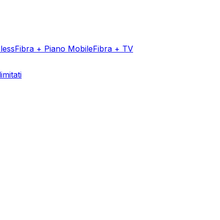
less
Fibra + Piano Mobile
Fibra + TV
imitati