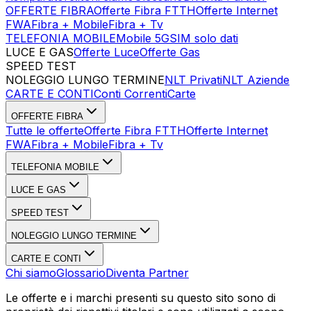
OFFERTE FIBRA
Offerte Fibra FTTH
Offerte Internet
FWA
Fibra + Mobile
Fibra + Tv
TELEFONIA MOBILE
Mobile 5G
SIM solo dati
LUCE E GAS
Offerte Luce
Offerte Gas
SPEED TEST
Esegui Speed Test
Dati Statistici Speed Test
NOLEGGIO LUNGO TERMINE
NLT Privati
NLT Aziende
CARTE E CONTI
Conti Correnti
Carte
OFFERTE FIBRA
Tutte le offerte
Offerte Fibra FTTH
Offerte Internet
FWA
Fibra + Mobile
Fibra + Tv
TELEFONIA MOBILE
LUCE E GAS
SPEED TEST
NOLEGGIO LUNGO TERMINE
CARTE E CONTI
Chi siamo
Glossario
Diventa Partner
Le offerte e i marchi presenti su questo sito sono di