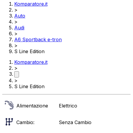
Komparatore.it
>
Auto
>
Audi
>
A6 Sportback e-tron
>
S Line Edition
Komparatore.it
>
>
S Line Edition
Alimentazione
Elettrico
Cambio:
Senza Cambio