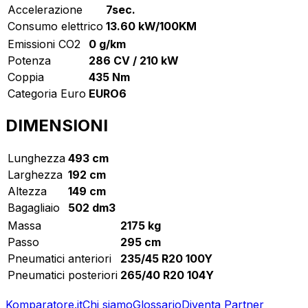
Accelerazione
7sec.
Consumo elettrico
13.60 kW/100KM
Emissioni CO2
0 g/km
Potenza
286 CV / 210 kW
Coppia
435 Nm
Categoria Euro
EURO6
DIMENSIONI
Lunghezza
493 cm
Larghezza
192 cm
Altezza
149 cm
Bagagliaio
502 dm3
Massa
2175 kg
Passo
295 cm
Pneumatici anteriori
235/45 R20 100Y
Pneumatici posteriori
265/40 R20 104Y
Komparatore.it
Chi siamo
Glossario
Diventa Partner