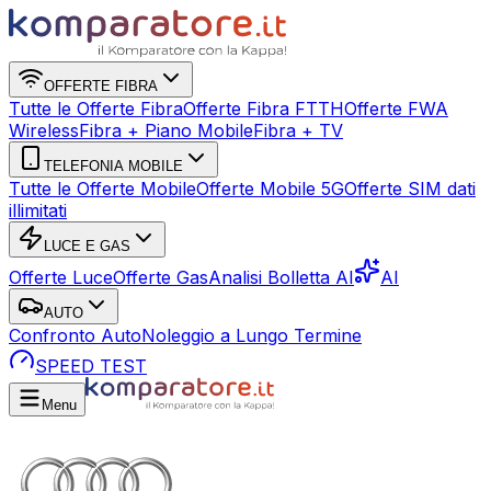
OFFERTE FIBRA
Tutte le Offerte Fibra
Offerte Fibra FTTH
Offerte FWA
Wireless
Fibra + Piano Mobile
Fibra + TV
TELEFONIA MOBILE
Tutte le Offerte Mobile
Offerte Mobile 5G
Offerte SIM dati
illimitati
LUCE E GAS
Offerte Luce
Offerte Gas
Analisi Bolletta AI
AI
AUTO
Confronto Auto
Noleggio a Lungo Termine
SPEED TEST
Menu