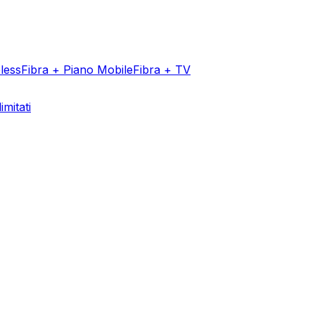
less
Fibra + Piano Mobile
Fibra + TV
imitati