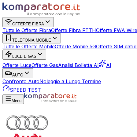
OFFERTE FIBRA
Tutte le Offerte Fibra
Offerte Fibra FTTH
Offerte FWA Wire
TELEFONIA MOBILE
Tutte le Offerte Mobile
Offerte Mobile 5G
Offerte SIM dati ill
LUCE E GAS
Offerte Luce
Offerte Gas
Analisi Bolletta AI
AI
AUTO
Confronto Auto
Noleggio a Lungo Termine
SPEED TEST
Menu