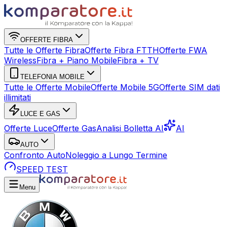
OFFERTE FIBRA
Tutte le Offerte Fibra
Offerte Fibra FTTH
Offerte FWA
Wireless
Fibra + Piano Mobile
Fibra + TV
TELEFONIA MOBILE
Tutte le Offerte Mobile
Offerte Mobile 5G
Offerte SIM dati
illimitati
LUCE E GAS
Offerte Luce
Offerte Gas
Analisi Bolletta AI
AI
AUTO
Confronto Auto
Noleggio a Lungo Termine
SPEED TEST
Menu