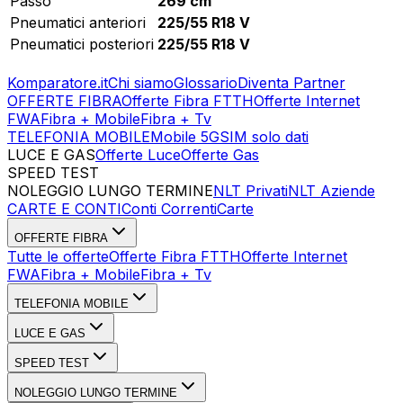
Passo
269 cm
Pneumatici anteriori
225/55 R18 V
Pneumatici posteriori
225/55 R18 V
Komparatore.it
Chi siamo
Glossario
Diventa Partner
OFFERTE FIBRA
Offerte Fibra FTTH
Offerte Internet
FWA
Fibra + Mobile
Fibra + Tv
TELEFONIA MOBILE
Mobile 5G
SIM solo dati
LUCE E GAS
Offerte Luce
Offerte Gas
SPEED TEST
Esegui Speed Test
Dati Statistici Speed Test
NOLEGGIO LUNGO TERMINE
NLT Privati
NLT Aziende
CARTE E CONTI
Conti Correnti
Carte
OFFERTE FIBRA
Tutte le offerte
Offerte Fibra FTTH
Offerte Internet
FWA
Fibra + Mobile
Fibra + Tv
TELEFONIA MOBILE
LUCE E GAS
SPEED TEST
NOLEGGIO LUNGO TERMINE