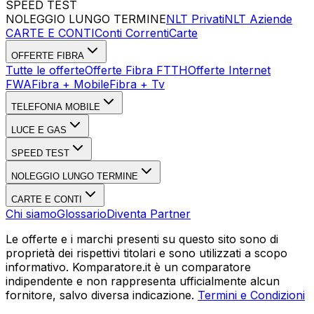
SPEED TEST
Esegui Speed Test
Dati Statistici Speed Test
NOLEGGIO LUNGO TERMINE
NLT Privati
NLT Aziende
CARTE E CONTI
Conti Correnti
Carte
OFFERTE FIBRA
Tutte le offerte
Offerte Fibra FTTH
Offerte Internet
FWA
Fibra + Mobile
Fibra + Tv
TELEFONIA MOBILE
LUCE E GAS
SPEED TEST
NOLEGGIO LUNGO TERMINE
CARTE E CONTI
Chi siamo
Glossario
Diventa Partner
Le offerte e i marchi presenti su questo sito sono di
proprietà dei rispettivi titolari e sono utilizzati a scopo
informativo. Komparatore.it è un comparatore
indipendente e non rappresenta ufficialmente alcun
fornitore, salvo diversa indicazione.
Termini e Condizioni