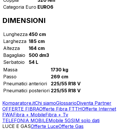
Categoria Euro
EURO6
DIMENSIONI
Lunghezza
450 cm
Larghezza
185 cm
Altezza
164 cm
Bagagliaio
500 dm3
Serbatoio
54 L
Massa
1730 kg
Passo
269 cm
Pneumatici anteriori
225/55 R18 V
Pneumatici posteriori
225/55 R18 V
Komparatore.it
Chi siamo
Glossario
Diventa Partner
OFFERTE FIBRA
Offerte Fibra FTTH
Offerte Internet
FWA
Fibra + Mobile
Fibra + Tv
TELEFONIA MOBILE
Mobile 5G
SIM solo dati
LUCE E GAS
Offerte Luce
Offerte Gas