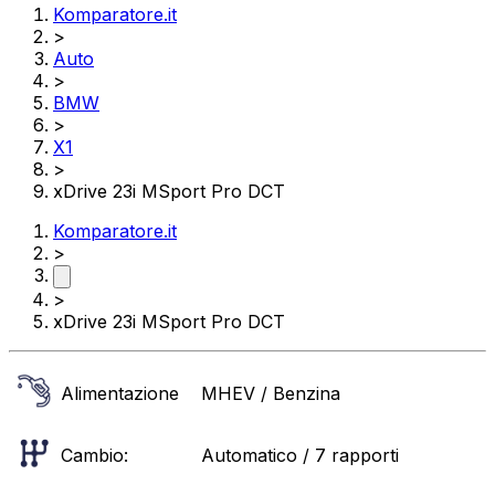
Komparatore.it
>
Auto
>
BMW
>
X1
>
xDrive 23i MSport Pro DCT
Komparatore.it
>
>
xDrive 23i MSport Pro DCT
Alimentazione
MHEV / Benzina
Cambio:
Automatico / 7 rapporti