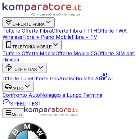
OFFERTE FIBRA
Tutte le Offerte Fibra
Offerte Fibra FTTH
Offerte FWA
Wireless
Fibra + Piano Mobile
Fibra + TV
TELEFONIA MOBILE
Tutte le Offerte Mobile
Offerte Mobile 5G
Offerte SIM dati
illimitati
LUCE E GAS
Offerte Luce
Offerte Gas
Analisi Bolletta AI
AI
AUTO
Confronto Auto
Noleggio a Lungo Termine
SPEED TEST
Menu