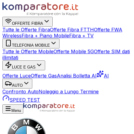
OFFERTE FIBRA
Tutte le Offerte Fibra
Offerte Fibra FTTH
Offerte FWA
Wireless
Fibra + Piano Mobile
Fibra + TV
TELEFONIA MOBILE
Tutte le Offerte Mobile
Offerte Mobile 5G
Offerte SIM dati
illimitati
LUCE E GAS
Offerte Luce
Offerte Gas
Analisi Bolletta AI
AI
AUTO
Confronto Auto
Noleggio a Lungo Termine
SPEED TEST
Menu