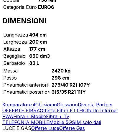
Categoria Euro
EURO6
DIMENSIONI
Lunghezza
494 cm
Larghezza
200 cm
Altezza
177 cm
Bagagliaio
650 dm3
Serbatoio
83 L
Massa
2420 kg
Passo
298 cm
Pneumatici anteriori
275/40 R21 107Y
Pneumatici posteriori
315/35 R21 111Y
Komparatore.it
Chi siamo
Glossario
Diventa Partner
OFFERTE FIBRA
Offerte Fibra FTTH
Offerte Internet
FWA
Fibra + Mobile
Fibra + Tv
TELEFONIA MOBILE
Mobile 5G
SIM solo dati
LUCE E GAS
Offerte Luce
Offerte Gas