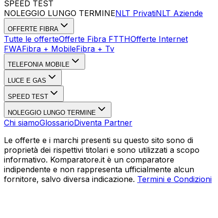
SPEED TEST
Esegui Speed Test
Dati Statistici Speed Test
NOLEGGIO LUNGO TERMINE
NLT Privati
NLT Aziende
OFFERTE FIBRA
Tutte le offerte
Offerte Fibra FTTH
Offerte Internet
FWA
Fibra + Mobile
Fibra + Tv
TELEFONIA MOBILE
LUCE E GAS
SPEED TEST
NOLEGGIO LUNGO TERMINE
Chi siamo
Glossario
Diventa Partner
Le offerte e i marchi presenti su questo sito sono di
proprietà dei rispettivi titolari e sono utilizzati a scopo
informativo. Komparatore.it è un comparatore
indipendente e non rappresenta ufficialmente alcun
fornitore, salvo diversa indicazione.
Termini e Condizioni