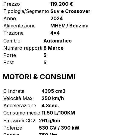
Prezzo
119.200 €
Tipologia/Segmento
Suv e Crossover
Anno
2024
Alimentazione
MHEV / Benzina
Trazione
4x4
Cambio
Automatico
Numero rapporti
8 Marce
Porte
5
Posti
5
MOTORI & CONSUMI
Cilindrata
4395 cm3
Velocità Max
250 km/h
Accelerazione
4.3sec.
Consumo medio
11.50 L/100KM
Emissioni CO2
261 g/km
Potenza
530 CV / 390 kW
Coppia
750 Nm