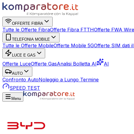
OFFERTE FIBRA
Tutte le Offerte Fibra
Offerte Fibra FTTH
Offerte FWA Wire
TELEFONIA MOBILE
Tutte le Offerte Mobile
Offerte Mobile 5G
Offerte SIM dati ill
LUCE E GAS
Offerte Luce
Offerte Gas
Analisi Bolletta AI
AI
AUTO
Confronto Auto
Noleggio a Lungo Termine
SPEED TEST
Menu