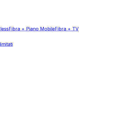
less
Fibra + Piano Mobile
Fibra + TV
imitati