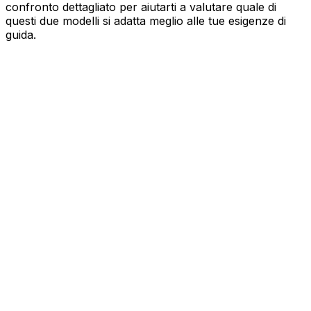
confronto dettagliato per aiutarti a valutare quale di
questi due modelli si adatta meglio alle tue esigenze di
guida.
AUDI
Q5 Sportback
TFSI 150kW quattro S tronic Business Advanced