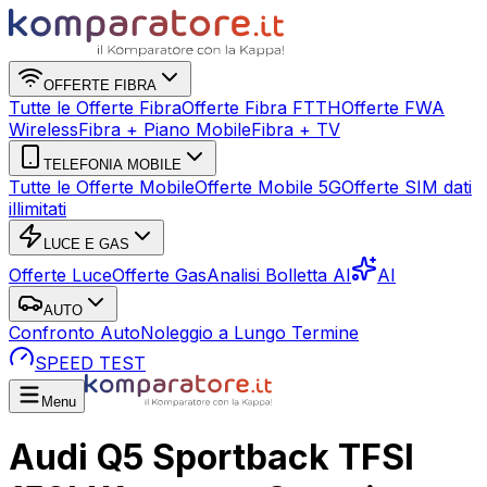
OFFERTE FIBRA
Tutte le Offerte Fibra
Offerte Fibra FTTH
Offerte FWA
Wireless
Fibra + Piano Mobile
Fibra + TV
TELEFONIA MOBILE
Tutte le Offerte Mobile
Offerte Mobile 5G
Offerte SIM dati
illimitati
LUCE E GAS
Offerte Luce
Offerte Gas
Analisi Bolletta AI
AI
AUTO
Confronto Auto
Noleggio a Lungo Termine
SPEED TEST
Menu
Audi Q5 Sportback TFSI