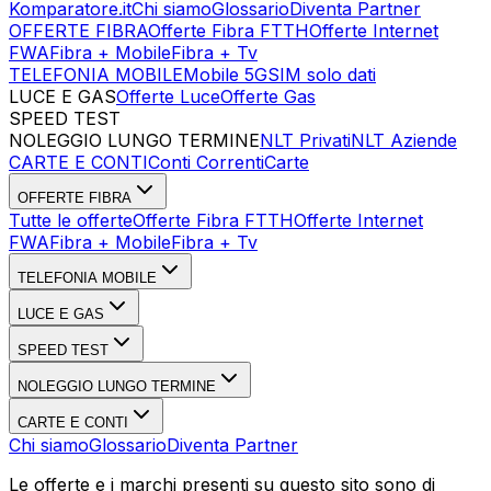
Komparatore.it
Chi siamo
Glossario
Diventa Partner
OFFERTE FIBRA
Offerte Fibra FTTH
Offerte Internet
FWA
Fibra + Mobile
Fibra + Tv
TELEFONIA MOBILE
Mobile 5G
SIM solo dati
LUCE E GAS
Offerte Luce
Offerte Gas
SPEED TEST
Esegui Speed Test
Dati Statistici Speed Test
NOLEGGIO LUNGO TERMINE
NLT Privati
NLT Aziende
CARTE E CONTI
Conti Correnti
Carte
OFFERTE FIBRA
Tutte le offerte
Offerte Fibra FTTH
Offerte Internet
FWA
Fibra + Mobile
Fibra + Tv
TELEFONIA MOBILE
LUCE E GAS
SPEED TEST
NOLEGGIO LUNGO TERMINE
CARTE E CONTI
Chi siamo
Glossario
Diventa Partner
Le offerte e i marchi presenti su questo sito sono di