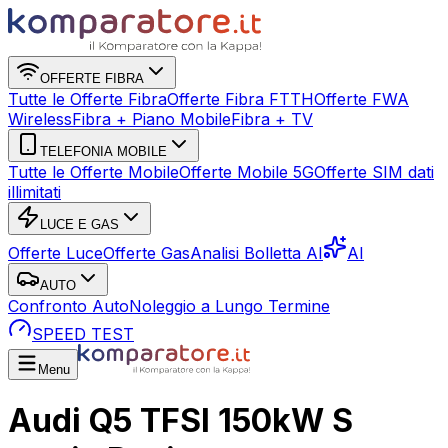
OFFERTE FIBRA
Tutte le Offerte Fibra
Offerte Fibra FTTH
Offerte FWA
Wireless
Fibra + Piano Mobile
Fibra + TV
TELEFONIA MOBILE
Tutte le Offerte Mobile
Offerte Mobile 5G
Offerte SIM dati
illimitati
LUCE E GAS
Offerte Luce
Offerte Gas
Analisi Bolletta AI
AI
AUTO
Confronto Auto
Noleggio a Lungo Termine
SPEED TEST
Menu
Audi Q5 TFSI 150kW S