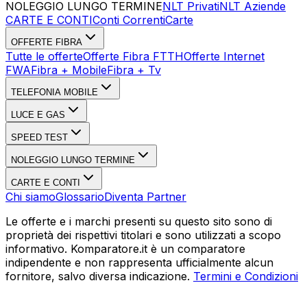
NOLEGGIO LUNGO TERMINE
NLT Privati
NLT Aziende
CARTE E CONTI
Conti Correnti
Carte
OFFERTE FIBRA
Tutte le offerte
Offerte Fibra FTTH
Offerte Internet
FWA
Fibra + Mobile
Fibra + Tv
TELEFONIA MOBILE
LUCE E GAS
SPEED TEST
NOLEGGIO LUNGO TERMINE
CARTE E CONTI
Chi siamo
Glossario
Diventa Partner
Le offerte e i marchi presenti su questo sito sono di
proprietà dei rispettivi titolari e sono utilizzati a scopo
informativo. Komparatore.it è un comparatore
indipendente e non rappresenta ufficialmente alcun
fornitore, salvo diversa indicazione.
Termini e Condizioni