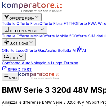
OFFERTE FIBRA
Tutte le Offerte Fibra
Offerte Fibra FTTH
Offerte FWA Wire
TELEFONIA MOBILE
Tutte le Offerte Mobile
Offerte Mobile 5G
Offerte SIM dati ill
LUCE E GAS
Offerte Luce
Offerte Gas
Analisi Bolletta AI
AI
AUTO
Confronto Auto
Noleggio a Lungo Termine
SPEED TEST
Menu
BMW Serie 3 320d 48V MSpo
Analizza le differenze BMW Serie 3 320d 48V MSport Pro 