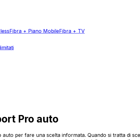
less
Fibra + Piano Mobile
Fibra + TV
imitati
Aggiungi un v
rt Pro auto
auto per fare una scelta informata. Quando si tratta di s