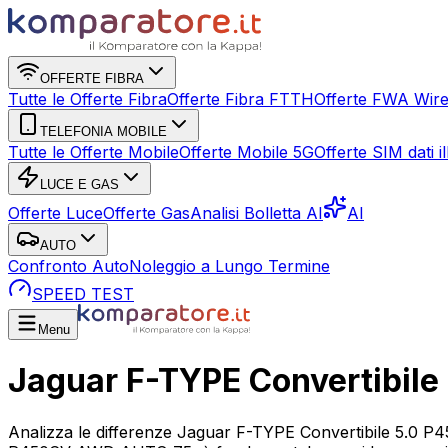
OFFERTE FIBRA
Tutte le Offerte Fibra
Offerte Fibra FTTH
Offerte FWA Wire
TELEFONIA MOBILE
Tutte le Offerte Mobile
Offerte Mobile 5G
Offerte SIM dati ill
LUCE E GAS
Offerte Luce
Offerte Gas
Analisi Bolletta AI
AI
AUTO
Confronto Auto
Noleggio a Lungo Termine
SPEED TEST
Menu
Jaguar F-TYPE Convertibil
Analizza le differenze Jaguar F-TYPE Convertibile 5.0 P