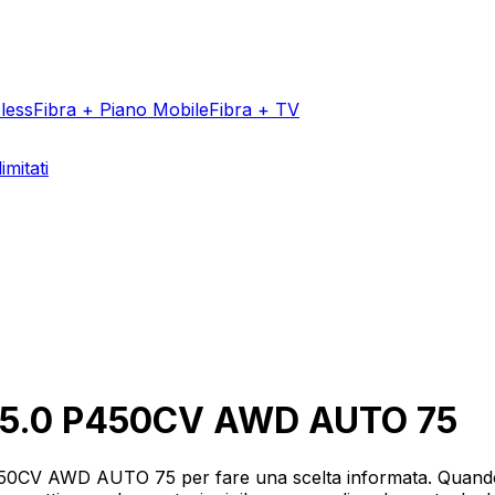
less
Fibra + Piano Mobile
Fibra + TV
imitati
Aggiungi un v
e 5.0 P450CV AWD AUTO 75
450CV AWD AUTO 75 per fare una scelta informata. Quando s