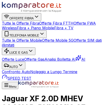
OFFERTE FIBRA
Tutte le Offerte Fibra
Offerte Fibra FTTH
Offerte FWA
Wireless
Fibra + Piano Mobile
Fibra + TV
TELEFONIA MOBILE
Tutte le Offerte Mobile
Offerte Mobile 5G
Offerte SIM dati
illimitati
LUCE E GAS
Offerte Luce
Offerte Gas
Analisi Bolletta AI
AI
AUTO
Confronto Auto
Noleggio a Lungo Termine
SPEED TEST
Menu
Jaguar XF 2.0D MHEV