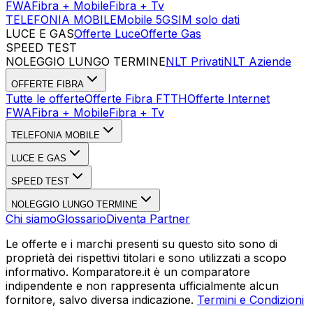
FWA
Fibra + Mobile
Fibra + Tv
TELEFONIA MOBILE
Mobile 5G
SIM solo dati
LUCE E GAS
Offerte Luce
Offerte Gas
SPEED TEST
Esegui Speed Test
Dati Statistici Speed Test
NOLEGGIO LUNGO TERMINE
NLT Privati
NLT Aziende
OFFERTE FIBRA
Tutte le offerte
Offerte Fibra FTTH
Offerte Internet
FWA
Fibra + Mobile
Fibra + Tv
TELEFONIA MOBILE
LUCE E GAS
SPEED TEST
NOLEGGIO LUNGO TERMINE
Chi siamo
Glossario
Diventa Partner
Le offerte e i marchi presenti su questo sito sono di
proprietà dei rispettivi titolari e sono utilizzati a scopo
informativo. Komparatore.it è un comparatore
indipendente e non rappresenta ufficialmente alcun
fornitore, salvo diversa indicazione.
Termini e Condizioni