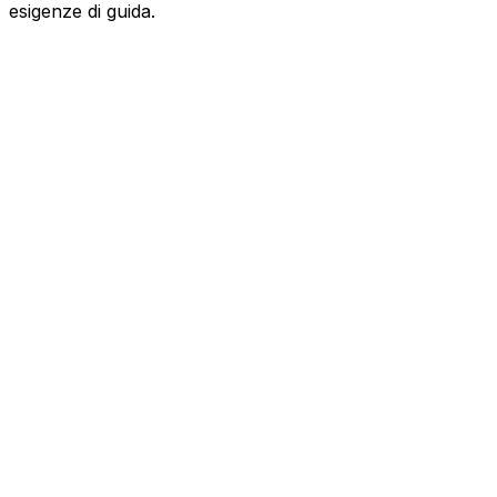
esigenze di guida.
JAGUAR
XF
2.0D MHEV 204CV R-DYNAMIC SE AUTO