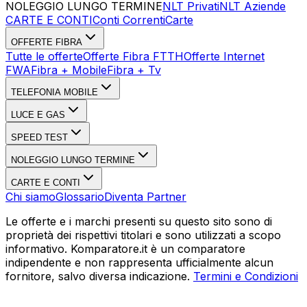
NOLEGGIO LUNGO TERMINE
NLT Privati
NLT Aziende
CARTE E CONTI
Conti Correnti
Carte
OFFERTE FIBRA
Tutte le offerte
Offerte Fibra FTTH
Offerte Internet
FWA
Fibra + Mobile
Fibra + Tv
TELEFONIA MOBILE
LUCE E GAS
SPEED TEST
NOLEGGIO LUNGO TERMINE
CARTE E CONTI
Chi siamo
Glossario
Diventa Partner
Le offerte e i marchi presenti su questo sito sono di
proprietà dei rispettivi titolari e sono utilizzati a scopo
informativo. Komparatore.it è un comparatore
indipendente e non rappresenta ufficialmente alcun
fornitore, salvo diversa indicazione.
Termini e Condizioni