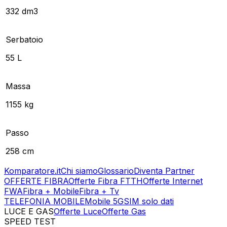
332 dm3
Serbatoio
55 L
Massa
1155 kg
Passo
258 cm
Komparatore.it
Chi siamo
Glossario
Diventa Partner
OFFERTE FIBRA
Offerte Fibra FTTH
Offerte Internet
FWA
Fibra + Mobile
Fibra + Tv
TELEFONIA MOBILE
Mobile 5G
SIM solo dati
LUCE E GAS
Offerte Luce
Offerte Gas
SPEED TEST
Esegui Speed Test
Dati Statistici Speed Test