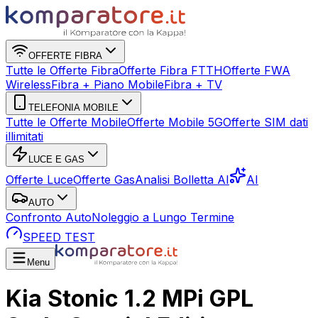
OFFERTE FIBRA
Tutte le Offerte Fibra
Offerte Fibra FTTH
Offerte FWA
Wireless
Fibra + Piano Mobile
Fibra + TV
TELEFONIA MOBILE
Tutte le Offerte Mobile
Offerte Mobile 5G
Offerte SIM dati
illimitati
LUCE E GAS
Offerte Luce
Offerte Gas
Analisi Bolletta AI
AI
AUTO
Confronto Auto
Noleggio a Lungo Termine
SPEED TEST
Menu
Kia Stonic 1.2 MPi GPL