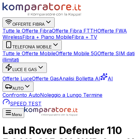
OFFERTE FIBRA
Tutte le Offerte Fibra
Offerte Fibra FTTH
Offerte FWA
Wireless
Fibra + Piano Mobile
Fibra + TV
TELEFONIA MOBILE
Tutte le Offerte Mobile
Offerte Mobile 5G
Offerte SIM dati
illimitati
LUCE E GAS
Offerte Luce
Offerte Gas
Analisi Bolletta AI
AI
AUTO
Confronto Auto
Noleggio a Lungo Termine
SPEED TEST
Menu
Land Rover Defender 110