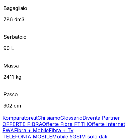
Bagagliaio
786 dm3
Serbatoio
90 L
Massa
2411 kg
Passo
302 cm
Komparatore.it
Chi siamo
Glossario
Diventa Partner
OFFERTE FIBRA
Offerte Fibra FTTH
Offerte Internet
FWA
Fibra + Mobile
Fibra + Tv
TELEFONIA MOBILE
Mobile 5G
SIM solo dati