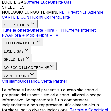
LUCE E GAS
Offerte Luce
Offerte Gas
SPEED TEST
Esegui Speed Test
Dati Statistici Speed Test
NOLEGGIO LUNGO TERMINE
NLT Privati
NLT Aziende
CARTE E CONTI
Conti Correnti
Carte
OFFERTE FIBRA
Tutte le offerte
Offerte Fibra FTTH
Offerte Internet
FWA
Fibra + Mobile
Fibra + Tv
TELEFONIA MOBILE
LUCE E GAS
SPEED TEST
NOLEGGIO LUNGO TERMINE
CARTE E CONTI
Chi siamo
Glossario
Diventa Partner
Le offerte e i marchi presenti su questo sito sono di
proprietà dei rispettivi titolari e sono utilizzati a scopo
informativo. Komparatore.it è un comparatore
indipendente e non rappresenta ufficialmente alcun
fornitore, salvo diversa indicazione.
Termini e Condizioni