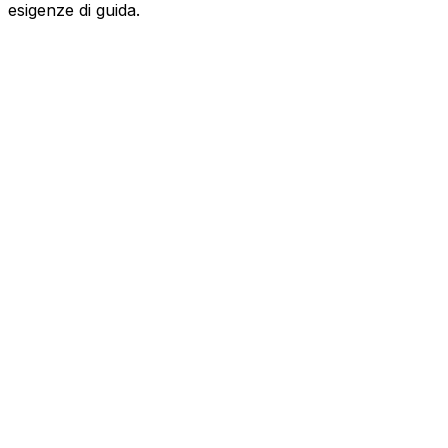
esigenze di guida.
LAND ROVER
Range Rover
3.0D I6 350CV HSE LWB 7 p.