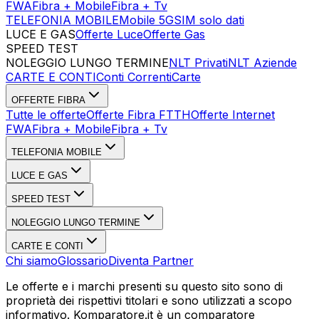
FWA
Fibra + Mobile
Fibra + Tv
TELEFONIA MOBILE
Mobile 5G
SIM solo dati
LUCE E GAS
Offerte Luce
Offerte Gas
SPEED TEST
Esegui Speed Test
Dati Statistici Speed Test
NOLEGGIO LUNGO TERMINE
NLT Privati
NLT Aziende
CARTE E CONTI
Conti Correnti
Carte
OFFERTE FIBRA
Tutte le offerte
Offerte Fibra FTTH
Offerte Internet
FWA
Fibra + Mobile
Fibra + Tv
TELEFONIA MOBILE
LUCE E GAS
SPEED TEST
NOLEGGIO LUNGO TERMINE
CARTE E CONTI
Chi siamo
Glossario
Diventa Partner
Le offerte e i marchi presenti su questo sito sono di
proprietà dei rispettivi titolari e sono utilizzati a scopo
informativo. Komparatore.it è un comparatore