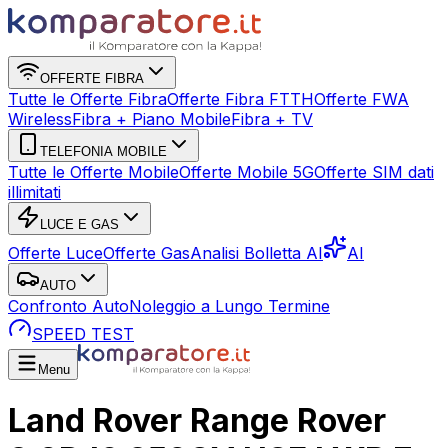
OFFERTE FIBRA
Tutte le Offerte Fibra
Offerte Fibra FTTH
Offerte FWA
Wireless
Fibra + Piano Mobile
Fibra + TV
TELEFONIA MOBILE
Tutte le Offerte Mobile
Offerte Mobile 5G
Offerte SIM dati
illimitati
LUCE E GAS
Offerte Luce
Offerte Gas
Analisi Bolletta AI
AI
AUTO
Confronto Auto
Noleggio a Lungo Termine
SPEED TEST
Menu
Land Rover Range Rover