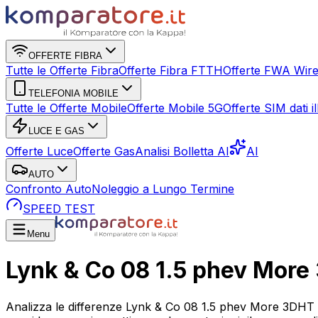
OFFERTE FIBRA
Tutte le Offerte Fibra
Offerte Fibra FTTH
Offerte FWA Wire
TELEFONIA MOBILE
Tutte le Offerte Mobile
Offerte Mobile 5G
Offerte SIM dati ill
LUCE E GAS
Offerte Luce
Offerte Gas
Analisi Bolletta AI
AI
AUTO
Confronto Auto
Noleggio a Lungo Termine
SPEED TEST
Menu
Lynk & Co 08 1.5 phev Mor
Analizza le differenze Lynk & Co 08 1.5 phev More 3DHT p