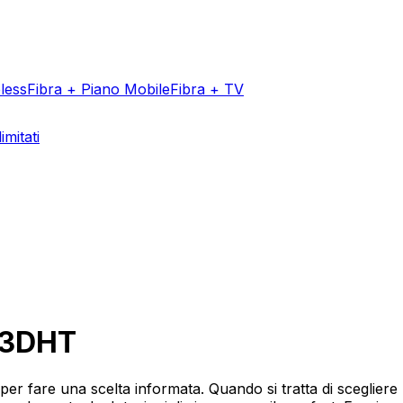
less
Fibra + Piano Mobile
Fibra + TV
imitati
Aggiungi un v
e 3DHT
er fare una scelta informata. Quando si tratta di sceglie