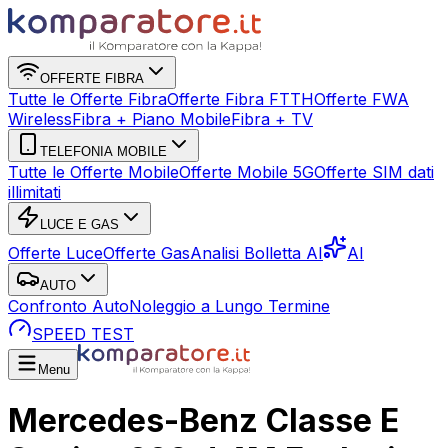
OFFERTE FIBRA
Tutte le Offerte Fibra
Offerte Fibra FTTH
Offerte FWA
Wireless
Fibra + Piano Mobile
Fibra + TV
TELEFONIA MOBILE
Tutte le Offerte Mobile
Offerte Mobile 5G
Offerte SIM dati
illimitati
LUCE E GAS
Offerte Luce
Offerte Gas
Analisi Bolletta AI
AI
AUTO
Confronto Auto
Noleggio a Lungo Termine
SPEED TEST
Menu
Mercedes-Benz Classe E