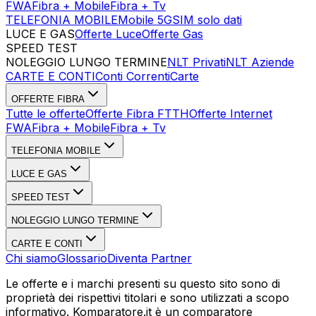
FWA
Fibra + Mobile
Fibra + Tv
TELEFONIA MOBILE
Mobile 5G
SIM solo dati
LUCE E GAS
Offerte Luce
Offerte Gas
SPEED TEST
Esegui Speed Test
Dati Statistici Speed Test
NOLEGGIO LUNGO TERMINE
NLT Privati
NLT Aziende
CARTE E CONTI
Conti Correnti
Carte
OFFERTE FIBRA
Tutte le offerte
Offerte Fibra FTTH
Offerte Internet
FWA
Fibra + Mobile
Fibra + Tv
TELEFONIA MOBILE
LUCE E GAS
SPEED TEST
NOLEGGIO LUNGO TERMINE
CARTE E CONTI
Chi siamo
Glossario
Diventa Partner
Le offerte e i marchi presenti su questo sito sono di
proprietà dei rispettivi titolari e sono utilizzati a scopo
informativo. Komparatore.it è un comparatore