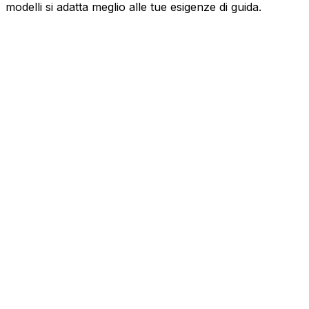
modelli si adatta meglio alle tue esigenze di guida.
MERCEDES-BENZ
Classe E Station
220 d 4M Exclusive Premium Plus