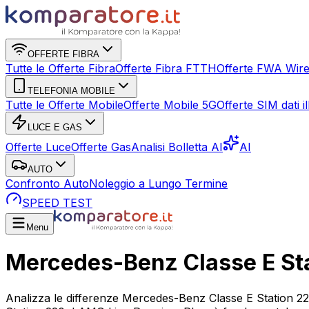
OFFERTE FIBRA
Tutte le Offerte Fibra
Offerte Fibra FTTH
Offerte FWA Wire
TELEFONIA MOBILE
Tutte le Offerte Mobile
Offerte Mobile 5G
Offerte SIM dati ill
LUCE E GAS
Offerte Luce
Offerte Gas
Analisi Bolletta AI
AI
AUTO
Confronto Auto
Noleggio a Lungo Termine
SPEED TEST
Menu
Mercedes-Benz Classe E St
Analizza le differenze Mercedes-Benz Classe E Station 2