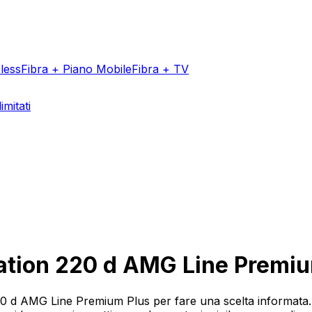
less
Fibra + Piano Mobile
Fibra + TV
imitati
Aggiungi un v
ation 220 d AMG Line Premiu
20 d AMG Line Premium Plus per fare una scelta informata.