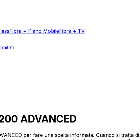
less
Fibra + Piano Mobile
Fibra + TV
imitati
Aggiungi un v
 200 ADVANCED
VANCED per fare una scelta informata. Quando si tratta