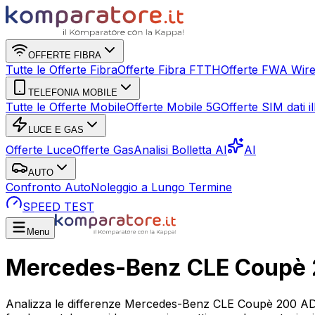
OFFERTE FIBRA
Tutte le Offerte Fibra
Offerte Fibra FTTH
Offerte FWA Wire
TELEFONIA MOBILE
Tutte le Offerte Mobile
Offerte Mobile 5G
Offerte SIM dati ill
LUCE E GAS
Offerte Luce
Offerte Gas
Analisi Bolletta AI
AI
AUTO
Confronto Auto
Noleggio a Lungo Termine
SPEED TEST
Menu
Mercedes-Benz CLE Coupè
Analizza le differenze Mercedes-Benz CLE Coupè 200 AD