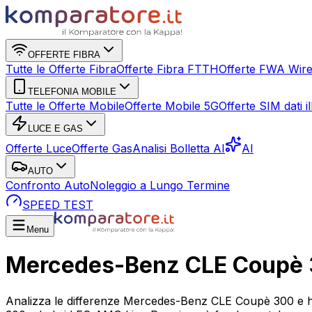
OFFERTE FIBRA
Tutte le Offerte Fibra
Offerte Fibra FTTH
Offerte FWA Wire
TELEFONIA MOBILE
Tutte le Offerte Mobile
Offerte Mobile 5G
Offerte SIM dati ill
LUCE E GAS
Offerte Luce
Offerte Gas
Analisi Bolletta AI
AI
AUTO
Confronto Auto
Noleggio a Lungo Termine
SPEED TEST
Menu
Mercedes-Benz CLE Coupè 
Analizza le differenze Mercedes-Benz CLE Coupè 300 e h