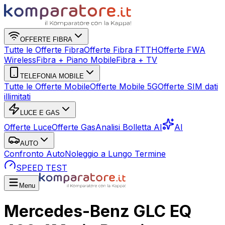
OFFERTE FIBRA
Tutte le Offerte Fibra
Offerte Fibra FTTH
Offerte FWA
Wireless
Fibra + Piano Mobile
Fibra + TV
TELEFONIA MOBILE
Tutte le Offerte Mobile
Offerte Mobile 5G
Offerte SIM dati
illimitati
LUCE E GAS
Offerte Luce
Offerte Gas
Analisi Bolletta AI
AI
AUTO
Confronto Auto
Noleggio a Lungo Termine
SPEED TEST
Menu
Mercedes-Benz GLC EQ