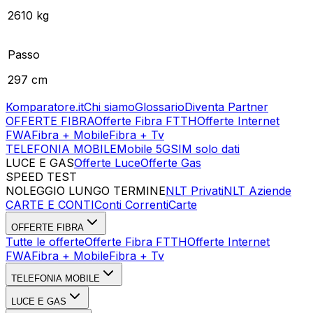
2610 kg
Passo
297 cm
Komparatore.it
Chi siamo
Glossario
Diventa Partner
OFFERTE FIBRA
Offerte Fibra FTTH
Offerte Internet
FWA
Fibra + Mobile
Fibra + Tv
TELEFONIA MOBILE
Mobile 5G
SIM solo dati
LUCE E GAS
Offerte Luce
Offerte Gas
SPEED TEST
Esegui Speed Test
Dati Statistici Speed Test
NOLEGGIO LUNGO TERMINE
NLT Privati
NLT Aziende
CARTE E CONTI
Conti Correnti
Carte
OFFERTE FIBRA
Tutte le offerte
Offerte Fibra FTTH
Offerte Internet
FWA
Fibra + Mobile
Fibra + Tv
TELEFONIA MOBILE
LUCE E GAS