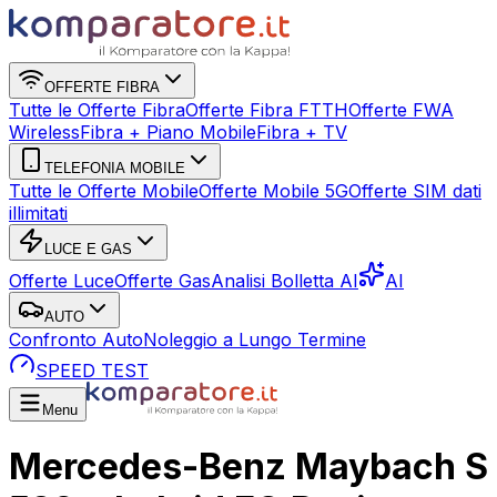
OFFERTE FIBRA
Tutte le Offerte Fibra
Offerte Fibra FTTH
Offerte FWA
Wireless
Fibra + Piano Mobile
Fibra + TV
TELEFONIA MOBILE
Tutte le Offerte Mobile
Offerte Mobile 5G
Offerte SIM dati
illimitati
LUCE E GAS
Offerte Luce
Offerte Gas
Analisi Bolletta AI
AI
AUTO
Confronto Auto
Noleggio a Lungo Termine
SPEED TEST
Menu
Mercedes-Benz Maybach S