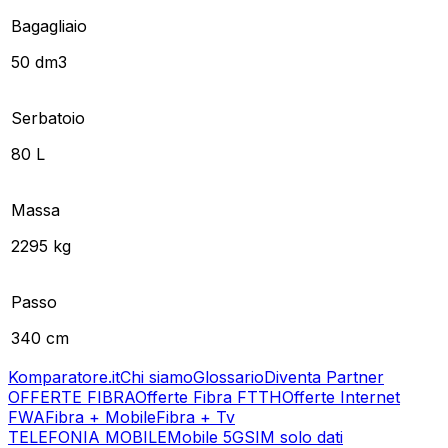
Bagagliaio
50 dm3
Serbatoio
80 L
Massa
2295 kg
Passo
340 cm
Komparatore.it
Chi siamo
Glossario
Diventa Partner
OFFERTE FIBRA
Offerte Fibra FTTH
Offerte Internet
FWA
Fibra + Mobile
Fibra + Tv
TELEFONIA MOBILE
Mobile 5G
SIM solo dati