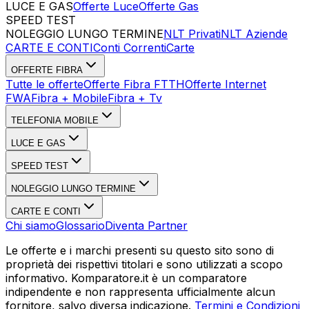
LUCE E GAS
Offerte Luce
Offerte Gas
SPEED TEST
Esegui Speed Test
Dati Statistici Speed Test
NOLEGGIO LUNGO TERMINE
NLT Privati
NLT Aziende
CARTE E CONTI
Conti Correnti
Carte
OFFERTE FIBRA
Tutte le offerte
Offerte Fibra FTTH
Offerte Internet
FWA
Fibra + Mobile
Fibra + Tv
TELEFONIA MOBILE
LUCE E GAS
SPEED TEST
NOLEGGIO LUNGO TERMINE
CARTE E CONTI
Chi siamo
Glossario
Diventa Partner
Le offerte e i marchi presenti su questo sito sono di
proprietà dei rispettivi titolari e sono utilizzati a scopo
informativo. Komparatore.it è un comparatore
indipendente e non rappresenta ufficialmente alcun
fornitore, salvo diversa indicazione.
Termini e Condizioni