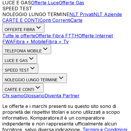
LUCE E GAS
Offerte Luce
Offerte Gas
SPEED TEST
Esegui Speed Test
Dati Statistici Speed Test
NOLEGGIO LUNGO TERMINE
NLT Privati
NLT Aziende
CARTE E CONTI
Conti Correnti
Carte
OFFERTE FIBRA
Tutte le offerte
Offerte Fibra FTTH
Offerte Internet
FWA
Fibra + Mobile
Fibra + Tv
TELEFONIA MOBILE
LUCE E GAS
SPEED TEST
NOLEGGIO LUNGO TERMINE
CARTE E CONTI
Chi siamo
Glossario
Diventa Partner
Le offerte e i marchi presenti su questo sito sono di
proprietà dei rispettivi titolari e sono utilizzati a scopo
informativo. Komparatore.it è un comparatore
indipendente e non rappresenta ufficialmente alcun
fornitore, salvo diversa indicazione.
Termini e Condizioni