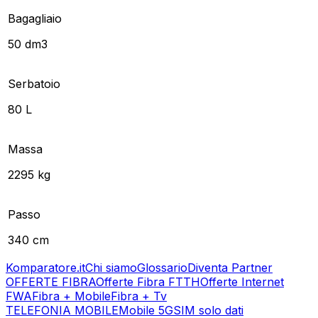
Bagagliaio
50 dm3
Serbatoio
80 L
Massa
2295 kg
Passo
340 cm
Komparatore.it
Chi siamo
Glossario
Diventa Partner
OFFERTE FIBRA
Offerte Fibra FTTH
Offerte Internet
FWA
Fibra + Mobile
Fibra + Tv
TELEFONIA MOBILE
Mobile 5G
SIM solo dati