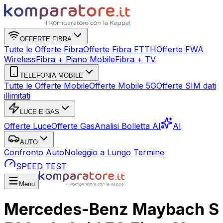
OFFERTE FIBRA
Tutte le Offerte Fibra
Offerte Fibra FTTH
Offerte FWA
Wireless
Fibra + Piano Mobile
Fibra + TV
TELEFONIA MOBILE
Tutte le Offerte Mobile
Offerte Mobile 5G
Offerte SIM dati
illimitati
LUCE E GAS
Offerte Luce
Offerte Gas
Analisi Bolletta AI
AI
AUTO
Confronto Auto
Noleggio a Lungo Termine
SPEED TEST
Menu
Mercedes-Benz Maybach S