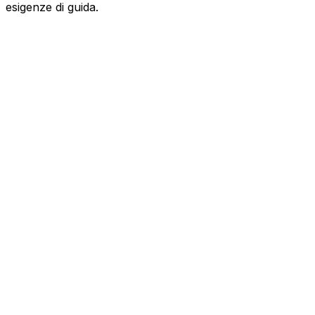
esigenze di guida.
MERCEDES-BENZ
Maybach S
580 e hybrid EQ Premium Plus