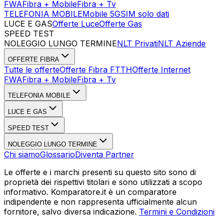
FWA
Fibra + Mobile
Fibra + Tv
TELEFONIA MOBILE
Mobile 5G
SIM solo dati
LUCE E GAS
Offerte Luce
Offerte Gas
SPEED TEST
Esegui Speed Test
Dati Statistici Speed Test
NOLEGGIO LUNGO TERMINE
NLT Privati
NLT Aziende
OFFERTE FIBRA
Tutte le offerte
Offerte Fibra FTTH
Offerte Internet
FWA
Fibra + Mobile
Fibra + Tv
TELEFONIA MOBILE
LUCE E GAS
SPEED TEST
NOLEGGIO LUNGO TERMINE
Chi siamo
Glossario
Diventa Partner
Le offerte e i marchi presenti su questo sito sono di
proprietà dei rispettivi titolari e sono utilizzati a scopo
informativo. Komparatore.it è un comparatore
indipendente e non rappresenta ufficialmente alcun
fornitore, salvo diversa indicazione.
Termini e Condizioni