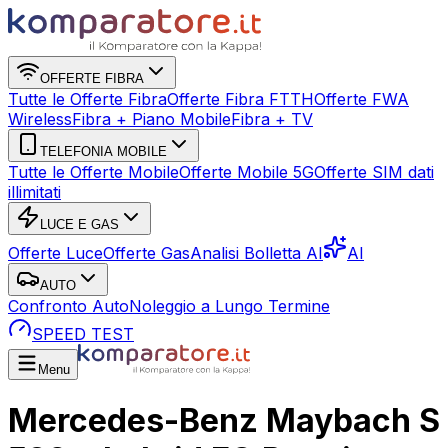
OFFERTE FIBRA
Tutte le Offerte Fibra
Offerte Fibra FTTH
Offerte FWA
Wireless
Fibra + Piano Mobile
Fibra + TV
TELEFONIA MOBILE
Tutte le Offerte Mobile
Offerte Mobile 5G
Offerte SIM dati
illimitati
LUCE E GAS
Offerte Luce
Offerte Gas
Analisi Bolletta AI
AI
AUTO
Confronto Auto
Noleggio a Lungo Termine
SPEED TEST
Menu
Mercedes-Benz Maybach S