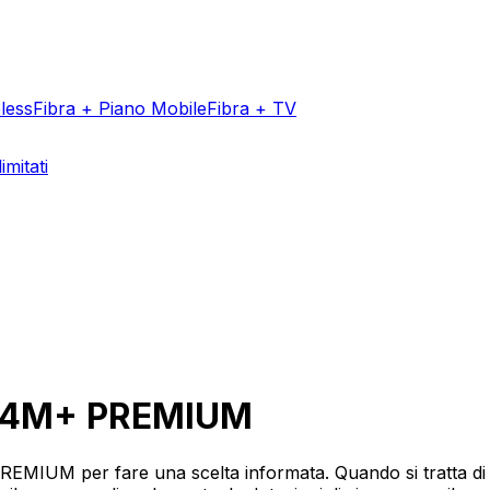
less
Fibra + Piano Mobile
Fibra + TV
imitati
Aggiungi un v
5 4M+ PREMIUM
REMIUM per fare una scelta informata. Quando si tratta