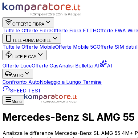
OFFERTE FIBRA
Tutte le Offerte Fibra
Offerte Fibra FTTH
Offerte FWA Wire
TELEFONIA MOBILE
Tutte le Offerte Mobile
Offerte Mobile 5G
Offerte SIM dati ill
LUCE E GAS
Offerte Luce
Offerte Gas
Analisi Bolletta AI
AI
AUTO
Confronto Auto
Noleggio a Lungo Termine
SPEED TEST
Menu
Mercedes-Benz SL AMG 5
Analizza le differenze Mercedes-Benz SL AMG 55 4M+ P