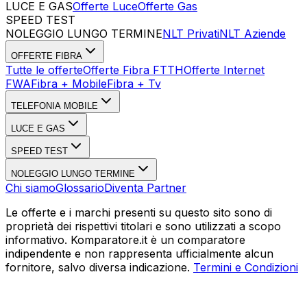
LUCE E GAS
Offerte Luce
Offerte Gas
SPEED TEST
Esegui Speed Test
Dati Statistici Speed Test
NOLEGGIO LUNGO TERMINE
NLT Privati
NLT Aziende
OFFERTE FIBRA
Tutte le offerte
Offerte Fibra FTTH
Offerte Internet
FWA
Fibra + Mobile
Fibra + Tv
TELEFONIA MOBILE
LUCE E GAS
SPEED TEST
NOLEGGIO LUNGO TERMINE
Chi siamo
Glossario
Diventa Partner
Le offerte e i marchi presenti su questo sito sono di
proprietà dei rispettivi titolari e sono utilizzati a scopo
informativo. Komparatore.it è un comparatore
indipendente e non rappresenta ufficialmente alcun
fornitore, salvo diversa indicazione.
Termini e Condizioni