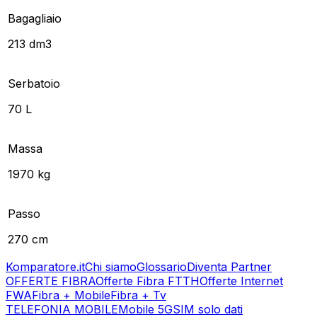
Bagagliaio
213 dm3
Serbatoio
70 L
Massa
1970 kg
Passo
270 cm
Komparatore.it
Chi siamo
Glossario
Diventa Partner
OFFERTE FIBRA
Offerte Fibra FTTH
Offerte Internet
FWA
Fibra + Mobile
Fibra + Tv
TELEFONIA MOBILE
Mobile 5G
SIM solo dati