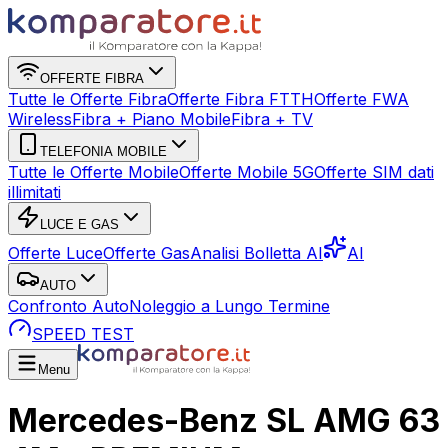
OFFERTE FIBRA
Tutte le Offerte Fibra
Offerte Fibra FTTH
Offerte FWA
Wireless
Fibra + Piano Mobile
Fibra + TV
TELEFONIA MOBILE
Tutte le Offerte Mobile
Offerte Mobile 5G
Offerte SIM dati
illimitati
LUCE E GAS
Offerte Luce
Offerte Gas
Analisi Bolletta AI
AI
AUTO
Confronto Auto
Noleggio a Lungo Termine
SPEED TEST
Menu
Mercedes-Benz SL AMG 63