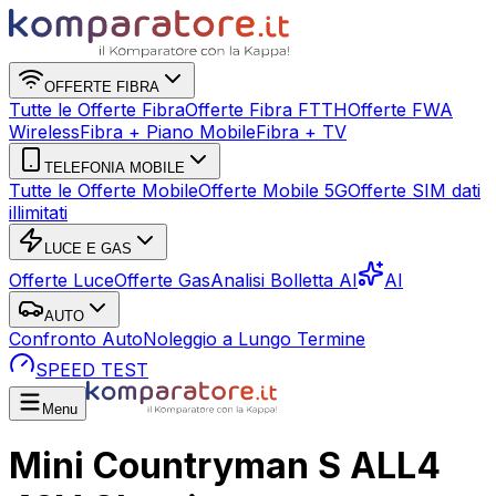
OFFERTE FIBRA
Tutte le Offerte Fibra
Offerte Fibra FTTH
Offerte FWA
Wireless
Fibra + Piano Mobile
Fibra + TV
TELEFONIA MOBILE
Tutte le Offerte Mobile
Offerte Mobile 5G
Offerte SIM dati
illimitati
LUCE E GAS
Offerte Luce
Offerte Gas
Analisi Bolletta AI
AI
AUTO
Confronto Auto
Noleggio a Lungo Termine
SPEED TEST
Menu
Mini Countryman S ALL4