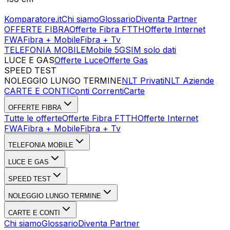
Komparatore.it
Chi siamo
Glossario
Diventa Partner
OFFERTE FIBRA
Offerte Fibra FTTH
Offerte Internet
FWA
Fibra + Mobile
Fibra + Tv
TELEFONIA MOBILE
Mobile 5G
SIM solo dati
LUCE E GAS
Offerte Luce
Offerte Gas
SPEED TEST
Esegui Speed Test
Dati Statistici Speed Test
NOLEGGIO LUNGO TERMINE
NLT Privati
NLT Aziende
CARTE E CONTI
Conti Correnti
Carte
OFFERTE FIBRA
Tutte le offerte
Offerte Fibra FTTH
Offerte Internet
FWA
Fibra + Mobile
Fibra + Tv
TELEFONIA MOBILE
LUCE E GAS
SPEED TEST
NOLEGGIO LUNGO TERMINE
CARTE E CONTI
Chi siamo
Glossario
Diventa Partner