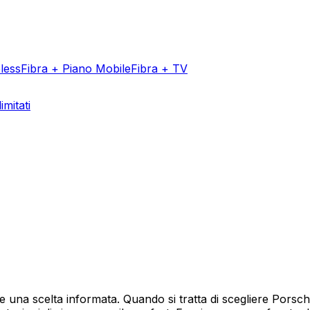
less
Fibra + Piano Mobile
Fibra + TV
imitati
Aggiungi un v
e una scelta informata. Quando si tratta di scegliere Porsc