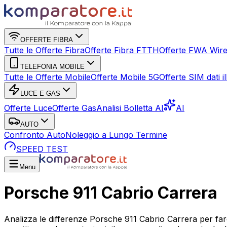
OFFERTE FIBRA
Tutte le Offerte Fibra
Offerte Fibra FTTH
Offerte FWA Wire
TELEFONIA MOBILE
Tutte le Offerte Mobile
Offerte Mobile 5G
Offerte SIM dati ill
LUCE E GAS
Offerte Luce
Offerte Gas
Analisi Bolletta AI
AI
AUTO
Confronto Auto
Noleggio a Lungo Termine
SPEED TEST
Menu
Porsche 911 Cabrio Carrera
Analizza le differenze Porsche 911 Cabrio Carrera per far