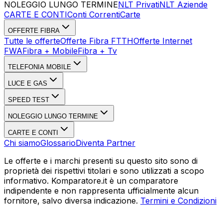
NOLEGGIO LUNGO TERMINE
NLT Privati
NLT Aziende
CARTE E CONTI
Conti Correnti
Carte
OFFERTE FIBRA
Tutte le offerte
Offerte Fibra FTTH
Offerte Internet
FWA
Fibra + Mobile
Fibra + Tv
TELEFONIA MOBILE
LUCE E GAS
SPEED TEST
NOLEGGIO LUNGO TERMINE
CARTE E CONTI
Chi siamo
Glossario
Diventa Partner
Le offerte e i marchi presenti su questo sito sono di
proprietà dei rispettivi titolari e sono utilizzati a scopo
informativo. Komparatore.it è un comparatore
indipendente e non rappresenta ufficialmente alcun
fornitore, salvo diversa indicazione.
Termini e Condizioni