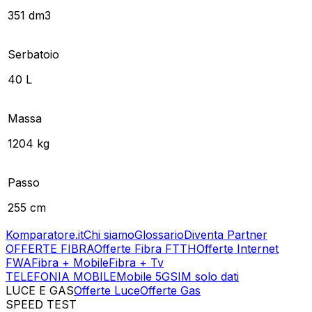
351 dm3
Serbatoio
40 L
Massa
1204 kg
Passo
255 cm
Komparatore.it
Chi siamo
Glossario
Diventa Partner
OFFERTE FIBRA
Offerte Fibra FTTH
Offerte Internet
FWA
Fibra + Mobile
Fibra + Tv
TELEFONIA MOBILE
Mobile 5G
SIM solo dati
LUCE E GAS
Offerte Luce
Offerte Gas
SPEED TEST
Esegui Speed Test
Dati Statistici Speed Test