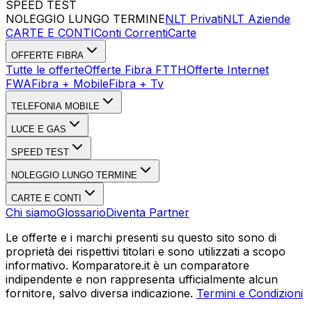
SPEED TEST
Esegui Speed Test
Dati Statistici Speed Test
NOLEGGIO LUNGO TERMINE
NLT Privati
NLT Aziende
CARTE E CONTI
Conti Correnti
Carte
OFFERTE FIBRA
Tutte le offerte
Offerte Fibra FTTH
Offerte Internet
FWA
Fibra + Mobile
Fibra + Tv
TELEFONIA MOBILE
LUCE E GAS
SPEED TEST
NOLEGGIO LUNGO TERMINE
CARTE E CONTI
Chi siamo
Glossario
Diventa Partner
Le offerte e i marchi presenti su questo sito sono di
proprietà dei rispettivi titolari e sono utilizzati a scopo
informativo. Komparatore.it è un comparatore
indipendente e non rappresenta ufficialmente alcun
fornitore, salvo diversa indicazione.
Termini e Condizioni