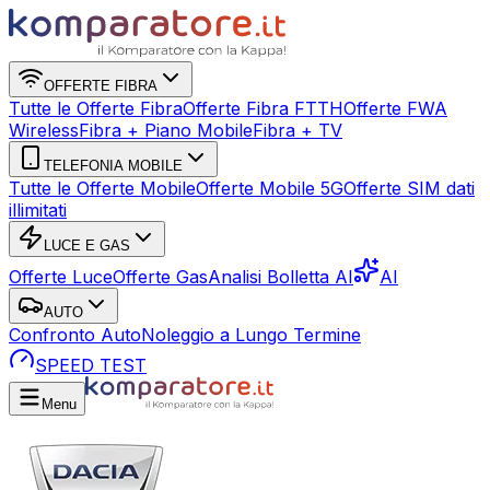
OFFERTE FIBRA
Tutte le Offerte Fibra
Offerte Fibra FTTH
Offerte FWA
Wireless
Fibra + Piano Mobile
Fibra + TV
TELEFONIA MOBILE
Tutte le Offerte Mobile
Offerte Mobile 5G
Offerte SIM dati
illimitati
LUCE E GAS
Offerte Luce
Offerte Gas
Analisi Bolletta AI
AI
AUTO
Confronto Auto
Noleggio a Lungo Termine
SPEED TEST
Menu