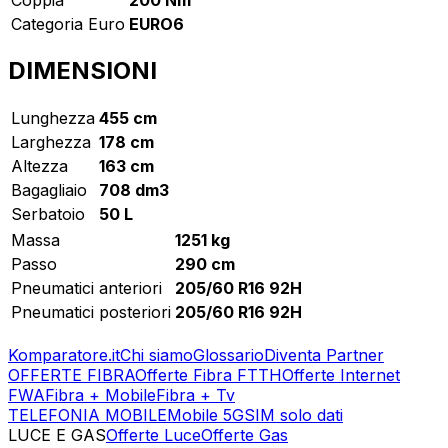
Categoria Euro
EURO6
DIMENSIONI
Lunghezza
455 cm
Larghezza
178 cm
Altezza
163 cm
Bagagliaio
708 dm3
Serbatoio
50 L
Massa
1251 kg
Passo
290 cm
Pneumatici anteriori
205/60 R16 92H
Pneumatici posteriori
205/60 R16 92H
Komparatore.it
Chi siamo
Glossario
Diventa Partner
OFFERTE FIBRA
Offerte Fibra FTTH
Offerte Internet
FWA
Fibra + Mobile
Fibra + Tv
TELEFONIA MOBILE
Mobile 5G
SIM solo dati
LUCE E GAS
Offerte Luce
Offerte Gas