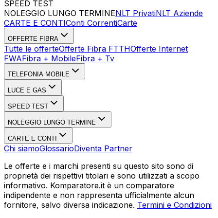
SPEED TEST
Esegui Speed Test
Dati Statistici Speed Test
NOLEGGIO LUNGO TERMINE
NLT Privati
NLT Aziende
CARTE E CONTI
Conti Correnti
Carte
OFFERTE FIBRA
Tutte le offerte
Offerte Fibra FTTH
Offerte Internet
FWA
Fibra + Mobile
Fibra + Tv
TELEFONIA MOBILE
LUCE E GAS
SPEED TEST
NOLEGGIO LUNGO TERMINE
CARTE E CONTI
Chi siamo
Glossario
Diventa Partner
Le offerte e i marchi presenti su questo sito sono di
proprietà dei rispettivi titolari e sono utilizzati a scopo
informativo. Komparatore.it è un comparatore
indipendente e non rappresenta ufficialmente alcun
fornitore, salvo diversa indicazione.
Termini e Condizioni