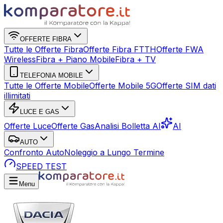
OFFERTE FIBRA
Tutte le Offerte Fibra
Offerte Fibra FTTH
Offerte FWA
Wireless
Fibra + Piano Mobile
Fibra + TV
TELEFONIA MOBILE
Tutte le Offerte Mobile
Offerte Mobile 5G
Offerte SIM dati
illimitati
LUCE E GAS
Offerte Luce
Offerte Gas
Analisi Bolletta AI
AI
AUTO
Confronto Auto
Noleggio a Lungo Termine
SPEED TEST
Menu