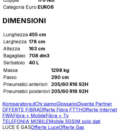
Categoria Euro
EURO6
DIMENSIONI
Lunghezza
455 cm
Larghezza
178 cm
Altezza
163 cm
Bagagliaio
708 dm3
Serbatoio
40 L
Massa
1298 kg
Passo
290 cm
Pneumatici anteriori
205/60 R16 92H
Pneumatici posteriori
205/60 R16 92H
Komparatore.it
Chi siamo
Glossario
Diventa Partner
OFFERTE FIBRA
Offerte Fibra FTTH
Offerte Internet
FWA
Fibra + Mobile
Fibra + Tv
TELEFONIA MOBILE
Mobile 5G
SIM solo dati
LUCE E GAS
Offerte Luce
Offerte Gas