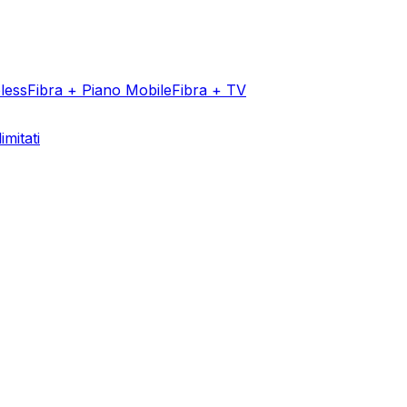
less
Fibra + Piano Mobile
Fibra + TV
imitati