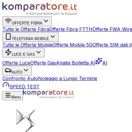
OFFERTE FIBRA
Tutte le Offerte Fibra
Offerte Fibra FTTH
Offerte FWA Wire
TELEFONIA MOBILE
Tutte le Offerte Mobile
Offerte Mobile 5G
Offerte SIM dati ill
LUCE E GAS
Offerte Luce
Offerte Gas
Analisi Bolletta AI
AI
AUTO
Confronto Auto
Noleggio a Lungo Termine
SPEED TEST
Menu