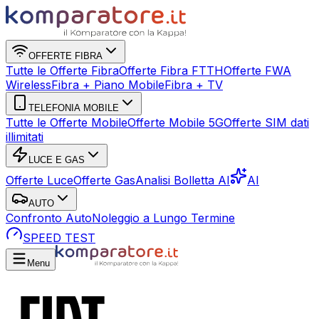
OFFERTE FIBRA
Tutte le Offerte Fibra
Offerte Fibra FTTH
Offerte FWA
Wireless
Fibra + Piano Mobile
Fibra + TV
TELEFONIA MOBILE
Tutte le Offerte Mobile
Offerte Mobile 5G
Offerte SIM dati
illimitati
LUCE E GAS
Offerte Luce
Offerte Gas
Analisi Bolletta AI
AI
AUTO
Confronto Auto
Noleggio a Lungo Termine
SPEED TEST
Menu