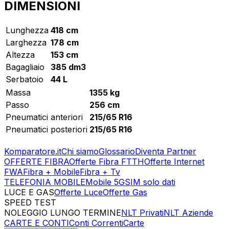
DIMENSIONI
Lunghezza
418 cm
Larghezza
178 cm
Altezza
153 cm
Bagagliaio
385 dm3
Serbatoio
44 L
Massa
1355 kg
Passo
256 cm
Pneumatici anteriori
215/65 R16
Pneumatici posteriori
215/65 R16
Komparatore.it
Chi siamo
Glossario
Diventa Partner
OFFERTE FIBRA
Offerte Fibra FTTH
Offerte Internet
FWA
Fibra + Mobile
Fibra + Tv
TELEFONIA MOBILE
Mobile 5G
SIM solo dati
LUCE E GAS
Offerte Luce
Offerte Gas
SPEED TEST
Esegui Speed Test
Dati Statistici Speed Test
NOLEGGIO LUNGO TERMINE
NLT Privati
NLT Aziende
CARTE E CONTI
Conti Correnti
Carte