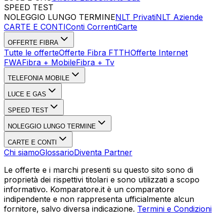
SPEED TEST
Esegui Speed Test
Dati Statistici Speed Test
NOLEGGIO LUNGO TERMINE
NLT Privati
NLT Aziende
CARTE E CONTI
Conti Correnti
Carte
OFFERTE FIBRA
Tutte le offerte
Offerte Fibra FTTH
Offerte Internet
FWA
Fibra + Mobile
Fibra + Tv
TELEFONIA MOBILE
LUCE E GAS
SPEED TEST
NOLEGGIO LUNGO TERMINE
CARTE E CONTI
Chi siamo
Glossario
Diventa Partner
Le offerte e i marchi presenti su questo sito sono di
proprietà dei rispettivi titolari e sono utilizzati a scopo
informativo. Komparatore.it è un comparatore
indipendente e non rappresenta ufficialmente alcun
fornitore, salvo diversa indicazione.
Termini e Condizioni