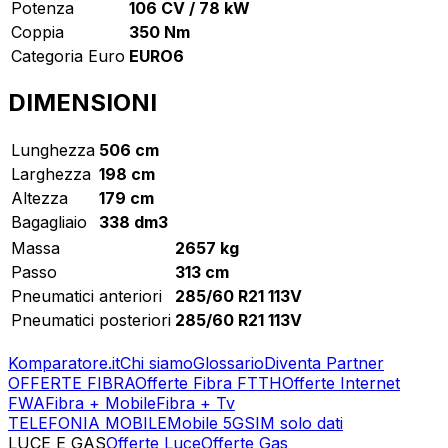
Potenza
106 CV / 78 kW
Coppia
350 Nm
Categoria Euro
EURO6
DIMENSIONI
Lunghezza
506 cm
Larghezza
198 cm
Altezza
179 cm
Bagagliaio
338 dm3
Massa
2657 kg
Passo
313 cm
Pneumatici anteriori
285/60 R21 113V
Pneumatici posteriori
285/60 R21 113V
Komparatore.it
Chi siamo
Glossario
Diventa Partner
OFFERTE FIBRA
Offerte Fibra FTTH
Offerte Internet
FWA
Fibra + Mobile
Fibra + Tv
TELEFONIA MOBILE
Mobile 5G
SIM solo dati
LUCE E GAS
Offerte Luce
Offerte Gas