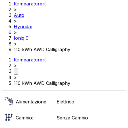
Komparatore.it
>
Auto
>
Hyundai
>
Ioniq 9
>
110 kWh AWD Calligraphy
Komparatore.it
>
>
110 kWh AWD Calligraphy
Alimentazione
Elettrico
Cambio:
Senza Cambio