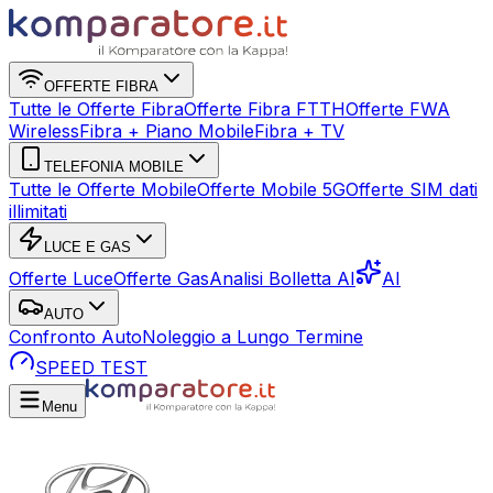
OFFERTE FIBRA
Tutte le Offerte Fibra
Offerte Fibra FTTH
Offerte FWA
Wireless
Fibra + Piano Mobile
Fibra + TV
TELEFONIA MOBILE
Tutte le Offerte Mobile
Offerte Mobile 5G
Offerte SIM dati
illimitati
LUCE E GAS
Offerte Luce
Offerte Gas
Analisi Bolletta AI
AI
AUTO
Confronto Auto
Noleggio a Lungo Termine
SPEED TEST
Menu